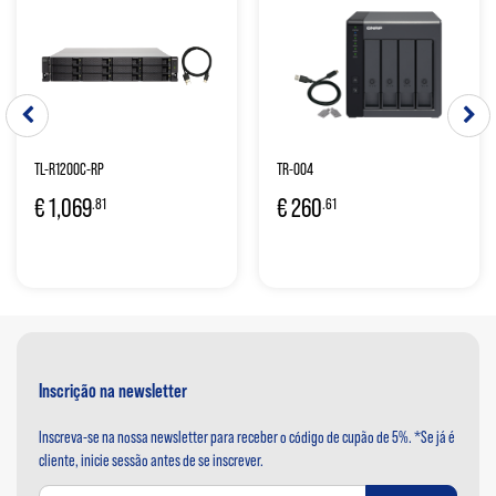
TL-R1200C-RP
TR-004
€
1,069
€
260
.81
.61
Inscrição na newsletter
Inscreva-se na nossa newsletter para receber o código de cupão de 5%. *Se já é
cliente, inicie sessão antes de se inscrever.
Inscreva-