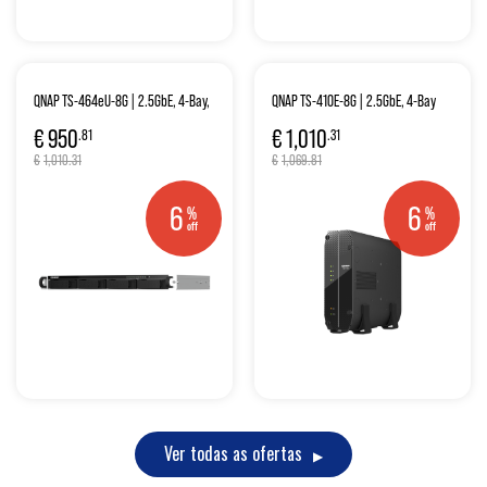
QNAP TS-464eU-8G | 2.5GbE, 4-Bay,
QNAP TS-410E-8G | 2.5GbE, 4-Bay
Intel CPU, 8GB RAM, M.2 Slots, 1U
2.5" SSD, Intel CPU, 8GB RAM, Silent
€
950
€
1,010
.81
.31
short-depth Rackmount
NAS
€
1,010.31
€
1,069.81
6
6
%
%
off
off
Ver todas as ofertas