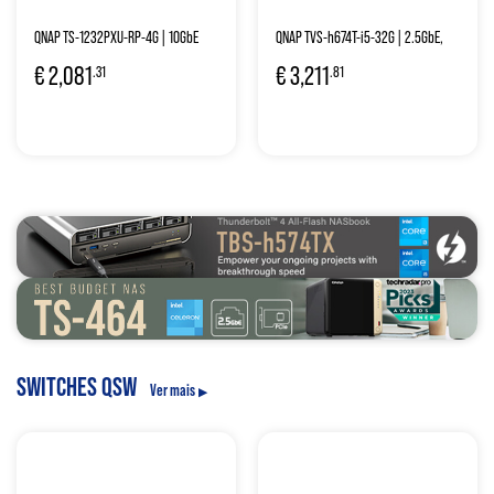
QNAP TS-1232PXU-RP-4G | 10GbE
QNAP TVS-h674T-i5-32G | 2.5GbE,
SFP+, 12-Bay, ARM CPU, 4GB RAM,
Thunderbolt, 6-Bay, ZFS, Intel Core
€
2,081
€
3,211
.31
.81
PCIe Slot, Redundant Power, 3U
i5-12400, 32GB RAM, M.2 Slots, PCIe
Rackmount
Slots, High-End NAS
SWITCHES QSW
Ver mais