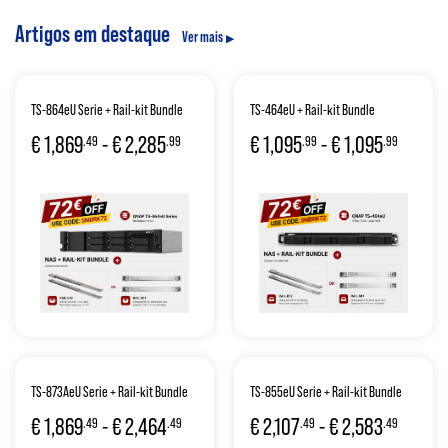
Artigos em destaque
Ver mais
TS-864eU Serie + Rail-kit Bundle
TS-464eU + Rail-kit Bundle
€
1,869
-
€
2,285
€
1,095
-
€
1,095
.49
.99
.99
.99
TS-873AeU Serie + Rail-kit Bundle
TS-855eU Serie + Rail-kit Bundle
€
1,869
-
€
2,464
€
2,107
-
€
2,583
.49
.49
.49
.49