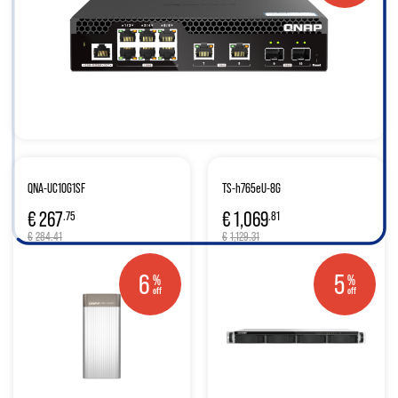
QNA-UC10G1SF
TS-h765eU-8G
€
267
€
1,069
.75
.81
€
284.41
€
1,129.31
6
5
%
%
off
off