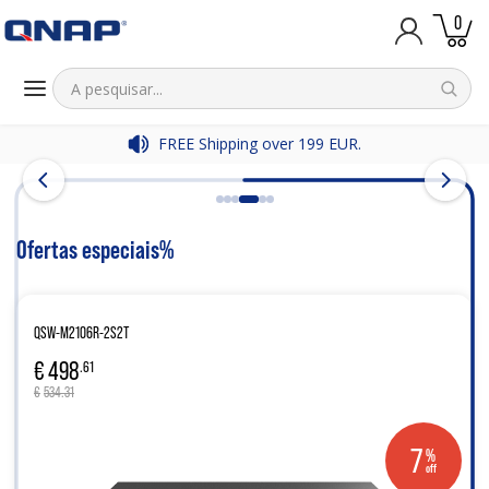
iten
0
Carrinh
FREE Shipping over 199 EUR.
Ofertas especiais%
QSW-M2106R-2S2T
€
498
.61
€
534.31
7
%
off