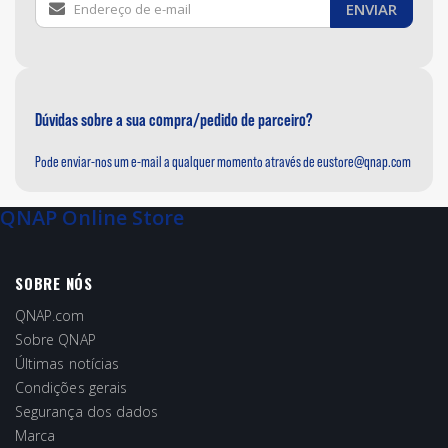
ENVIAR
se
na
nossa
Newsletter:
Dúvidas sobre a sua compra/pedido de parceiro?
Pode enviar-nos um e-mail a qualquer momento através de
eustore@qnap.com
QNAP Online Store
SOBRE NÓS
QNAP.com
Sobre QNAP
Últimas notícias
Condições gerais
Segurança dos dados
Marca