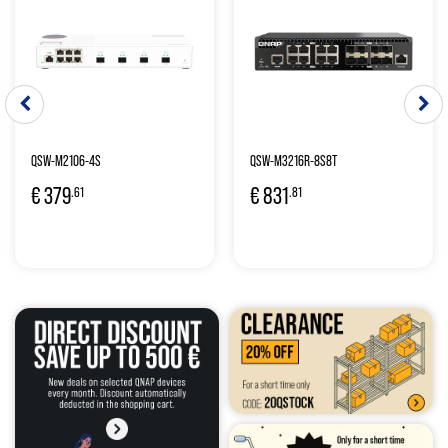
QSW-M2106-4S
QSW-M3216R-8S8T
€
379
€
831
.61
.81