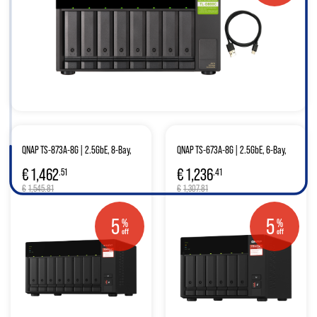
QNAP TS-873A-8G | 2.5GbE, 8-Bay,
QNAP TS-673A-8G | 2.5GbE, 6-Bay,
AMD Ryzen CPU, 8GB RAM, M.2 Slots,
AMD Ryzen CPU, 8GB RAM, M.2 Slots,
€
1,462
€
1,236
.51
.41
PCIe Slots, SMB NAS
PCIe Slots, SMB NAS
€
1,545.81
€
1,307.81
5
5
%
%
off
off