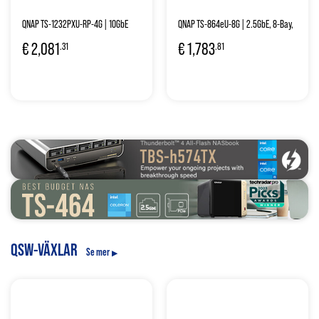
QNAP TS-1232PXU-RP-4G | 10GbE
QNAP TS-864eU-8G | 2.5GbE, 8-Bay,
SFP+, 12-Bay, ARM CPU, 4GB RAM,
Intel CPU, 8GB RAM, PCIe Slot, 2U
€
2,081
€
1,783
.31
.81
PCIe Slot, Redundant Power, 3U
short-depth Rackmount
Rackmount
QSW-VÄXLAR
Se mer