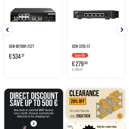
QSW-M2106R-2S2T
QSW-3205-5T
€
534
.31
6
%
€
279
.65
€
296.31