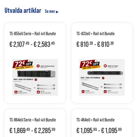
Utvalda artiklar
Se mer
TS-855eU Serie + Rail-kit Bundle
TS-433eU + Rail-kit Bundle
€
2,107
-
€
2,583
€
810
-
€
810
.49
.49
.39
.39
TS-864eU Serie + Rail-kit Bundle
TS-464eU + Rail-kit Bundle
€
1,869
-
€
2,285
€
1,095
-
€
1,095
.49
.99
.99
.99