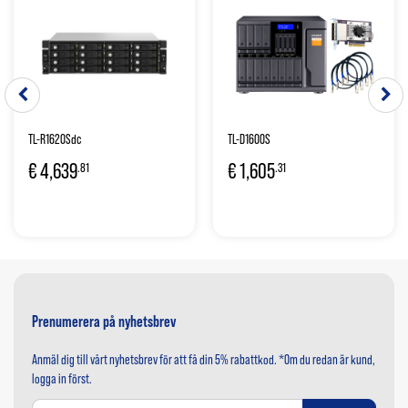
TL-R1620Sdc
TL-D1600S
€
4,639
€
1,605
.81
.31
Prenumerera på nyhetsbrev
Anmäl dig till vårt nyhetsbrev för att få din 5% rabattkod. *Om du redan är kund,
logga in först.
Sign