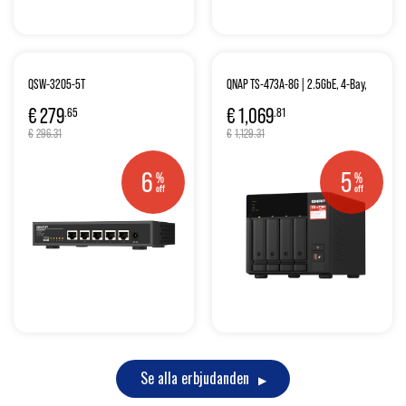
QSW-3205-5T
QNAP TS-473A-8G | 2.5GbE, 4-Bay,
AMD Ryzen CPU, 8GB RAM, M.2 Slots,
€
279
€
1,069
.65
.81
PCIe Slots, SMB NAS
€
296.31
€
1,129.31
6
5
%
%
off
off
Se alla erbjudanden