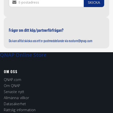
SKICKA
Up
for
Our
Newsletter:
Frågor om ditt köp/partnerförfrågan?
Du kan alltid skicka oss ett e-postmeddelande via
eustore@qnap.com
QNAP Online Store
OM OSS
QNAP.com
Om QNAP
Senaste nytt
Allmänna villkor
Datasäkerhet
Rättslig information