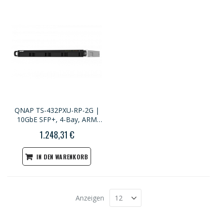
QNAP TS-432PXU-RP-2G |
10GbE SFP+, 4-Bay, ARM
CPU, 4GB RAM, PCIe Slot,
1.248,31 €
Redundant Power, 1U
Rackmount
IN DEN WARENKORB
Anzeigen