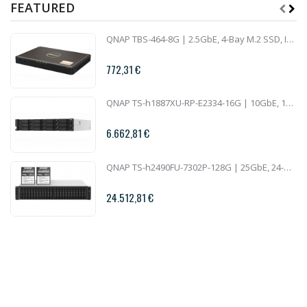
FEATURED
QNAP TBS-464-8G | 2.5GbE, 4-Bay M.2 SSD, Intel CPU, 8GB RAM, HDMI 2.0, Set-Top Multimedia NAS
772,31 €
QNAP TS-h1887XU-RP-E2334-16G | 10GbE, 18-Bay, ZFS, Intel Xeon CPU, 16GB RAM, PCIe Slots, Redundant Power, 2U Rackmount
6.662,81 €
QNAP TS-h2490FU-7302P-128G | 25GbE, 24-Bay U.2 SSD, ZFS, AMD Epyc CPU, 128GB RAM, PCIe Slots, 2U All-Flash
24.512,81 €