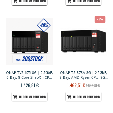
IN DEN WARENKORB
IN DEN WARENKORB
-5%
QNAP TVS-675-8G | 2.5GbE,
QNAP TS-873A-8G | 2.5GbE,
6-Bay, 8-Core ZhaoXin CPU,
8-Bay, AMD Ryzen CPU, 8GB
8GB RAM, M.2 Slots, PCIe
RAM, M.2 Slots, PCIe Slots,
Sonderpreis
1.426,81 €
1.462,51 €
1.545,81 €
Slots, SMB NAS
SMB NAS
IN DEN WARENKORB
IN DEN WARENKORB