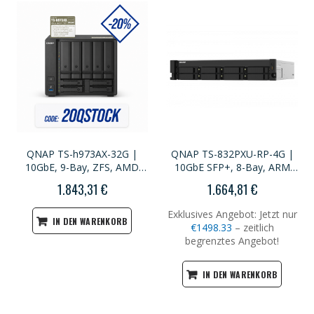
QNAP TS-h973AX-32G |
QNAP TS-832PXU-RP-4G |
10GbE, 9-Bay, ZFS, AMD
10GbE SFP+, 8-Bay, ARM
Ryzen CPU, 32GB RAM, SMB
CPU, 4GB RAM, PCIe Slot,
1.843,31 €
1.664,81 €
NAS
Redundant Power, 2U
Rackmount
Exklusives Angebot: Jetzt nur
IN DEN WARENKORB
€1498.33
– zeitlich
begrenztes Angebot!
IN DEN WARENKORB