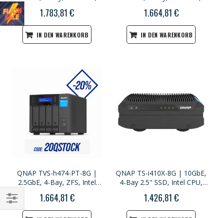
8GB RAM, PCIe Slot, 2U
8GB RAM, PCIe Slot,
1.783,81 €
1.664,81 €
short-depth Rackmount
Redundant Power, 1U
Rackmount
IN DEN WARENKORB
IN DEN WARENKORB
QNAP TVS-h474-PT-8G |
QNAP TS-i410X-8G | 10GbE,
2.5GbE, 4-Bay, ZFS, Intel
4-Bay 2.5" SSD, Intel CPU,
Pentium Gold G7400, 8GB
8GB RAM, Silent Industrial
1.664,81 €
1.426,81 €
RAM, M.2 Slots, PCIe Slots,
NAS
High-End NAS
Einkaufsoptionen