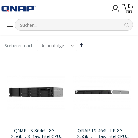
Artik
0
Warenk
Absteigend
Sortieren nach
sortieren
QNAP TS-864eU-8G |
QNAP TS-464U-RP-8G |
2.5GbE, 8-Bay, Intel CPU,
2.5GbE, 4-Bay, Intel CPU,