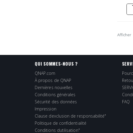
Afficher
QUI SOMMES-NOUS ?
SERV
QNAP.com
Pourq
À propos de QNAP
Retou
Dernières nouvelles
SERVI
Conditions générales
Condi
Sécurité des données
FAQ
Impression
Clause dexclusion de responsabilité"
Politique de confidentialité
Conditions dutilisation"