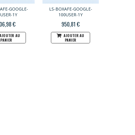
XAFE-GOOGLE-
LS-BOXAFE-GOOGLE-
0USER-1Y
100USER-1Y
06,98 €
950,81 €
AJOUTER AU
AJOUTER AU
PANIER
PANIER