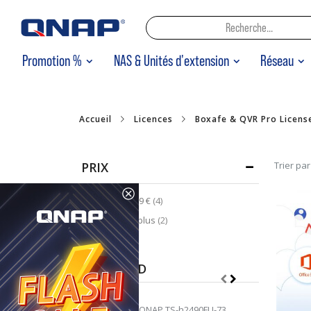
Promotion %
NAS & Unités d'extension
Réseau
Accueil
Licences
Boxafe & QVR Pro Licens
PRIX
Trier par
articles
0,00 €
-
99,99 €
4
articles
700,00 €
et plus
2
FEATURED
QNAP TS-h2490FU-7302P-128G | 25GbE, 24-Bay U.2 SSD, ZFS, AMD Epyc CPU, 128GB RAM, PCIe Slots, 2U All-Flash