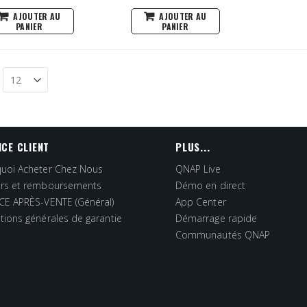
AJOUTER AU
AJOUTER AU
PANIER
PANIER
ICE CLIENT
PLUS...
uoi Acheter Chez Nous
QNAP Live
rs et remboursements
Démo en direct
CE APRÈS-VENTE (Général)
App Center
tions générales de garantie
Démarrage rapide
Communautés QNAP