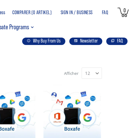
article
0
ess
COMPARER (
0 ARTIKEL
)
SIGN IN / BUSINESS
FAQ
Pani
bate Programs
Why Buy From Us
Newsletter
FAQ
Afficher