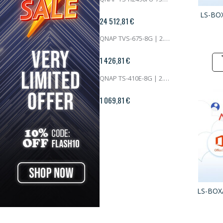
LS-BO
24 512,81 €
213
QNAP TVS-675-8G | 2.5GbE, 6-Bay, 8-Core ZhaoXin CPU, 8GB RAM, M.2 Slots, PCIe Slots, SMB NAS
1 426,81 €
772
QNAP TS-410E-8G | 2.5GbE, 4-Bay 2.5" SSD, Intel CPU, 8GB RAM, Silent NAS
6 6
1 069,81 €
LS-BOX