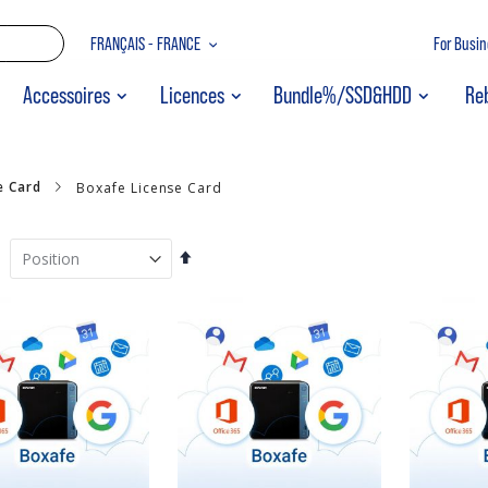
Allez
LANGUE
FRANÇAIS - FRANCE
For Busin
au
contenu
RECHERCHER
Accessoires
Licences
Bundle%/SSD&HDD
Re
e Card
Boxafe License Card
Par
ordre
décroissant
QNAP TS-133 | 1-Bay, 1GbE, ARM CPU, Home NAS
TR-002 HDD Bundle