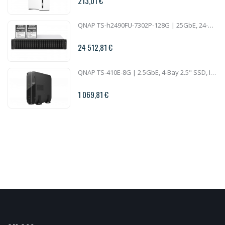
213,01 €
QNAP TS-h2490FU-7302P-128G | 25GbE, 24-Bay U.2 SSD, ZFS, AMD Epyc CPU, 128GB RAM, PCIe Slots, 2U All-Flash
24 512,81 €
QNAP TS-410E-8G | 2.5GbE, 4-Bay 2.5" SSD, Intel CPU, 8GB RAM, Silent NAS
1 069,81 €