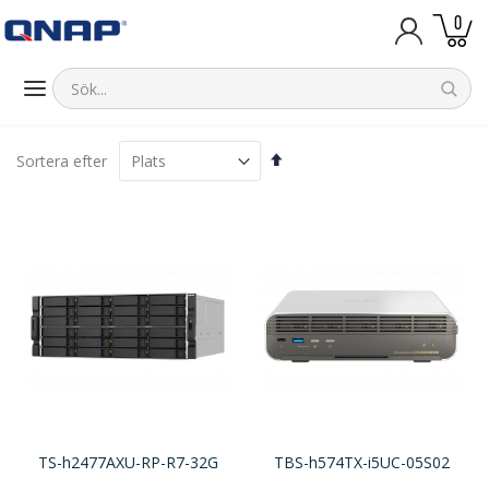
artik
0
Kundva
Sätt
Sortera efter
fallande
sortering
TS-h2477AXU-RP-R7-32G
TBS-h574TX-i5UC-05S02