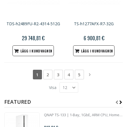
TDS-h2489FU-R2-4314-512G
TS-h1277AFX-R7-32G
29 748,81 €
6 900,81 €
LÄGG I KUNDVAGNEN
LÄGG I KUNDVAGNEN
Sida
You're currently reading page
Sida
Sida
Sida
Sida
Sida
Nästa
1
2
3
4
5
Visa
FEATURED
QNAP TS-133 | 1-Bay, 1GbE, ARM CPU, Home NAS