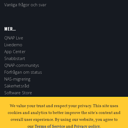
Vanliga frågor och svar
MER…
QNAP Live
Livedemo
App Center
Snabbstart
QNAP-communitys
Förfrågan om status
NAS-migrering
Säkerhetsråd
Software Store
Extended Warranty
We value your trust and respect your privacy. This site uses
cookies and analytics to better improve the site's content and
overall user experience. By using our website, you agree to
our
Terms of Service
and
Privacy policy
.