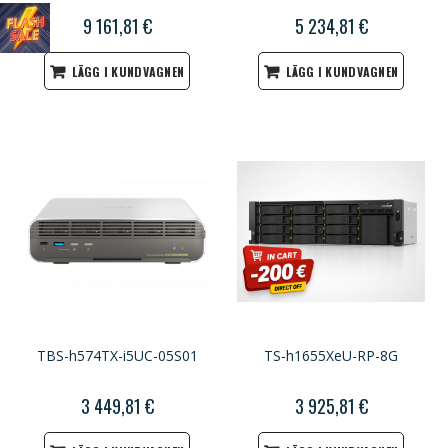
9 161,81 €
5 234,81 €
LÄGG I KUNDVAGNEN
LÄGG I KUNDVAGNEN
TBS-h574TX-i5UC-05S01
TS-h1655XeU-RP-8G
3 449,81 €
3 925,81 €