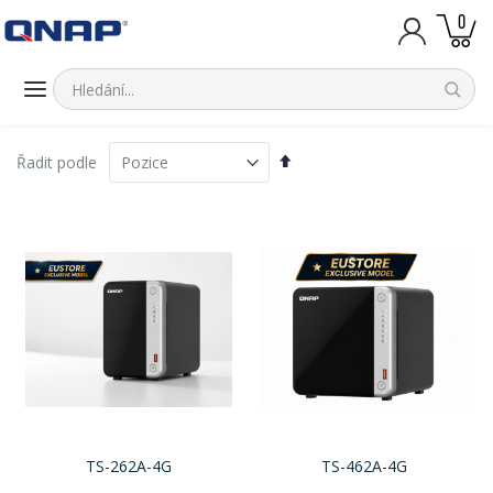
polo
0
Košík
Nastavit
Řadit podle
sestupně
TS-262A-4G
TS-462A-4G