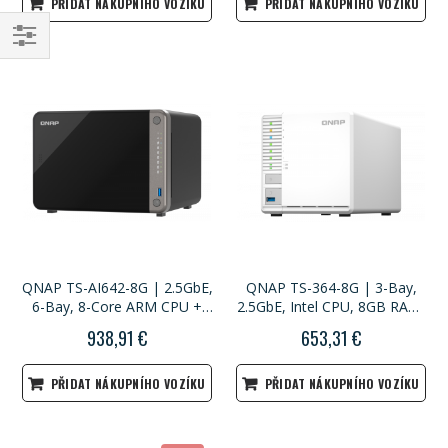
PŘIDAT NÁKUPNÍHO VOZÍKU
PŘIDAT NÁKUPNÍHO VOZÍKU
Navigace
QNAP TS-AI642-8G | 2.5GbE,
QNAP TS-364-8G | 3-Bay,
6-Bay, 8-Core ARM CPU +
2.5GbE, Intel CPU, 8GB RAM,
NPU, 8GB RAM, PCIe Slot, AI
M.2 Slots, Home NAS
938,91 €
653,31 €
NAS
PŘIDAT NÁKUPNÍHO VOZÍKU
PŘIDAT NÁKUPNÍHO VOZÍKU