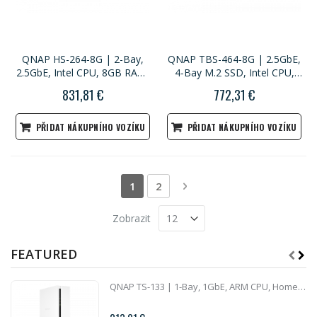
QNAP HS-264-8G | 2-Bay,
QNAP TBS-464-8G | 2.5GbE,
2.5GbE, Intel CPU, 8GB RAM,
4-Bay M.2 SSD, Intel CPU,
HDMI, Home NASbook
8GB RAM, HDMI 2.0, Set-Top
831,81 €
772,31 €
Multimedia NAS
PŘIDAT NÁKUPNÍHO VOZÍKU
PŘIDAT NÁKUPNÍHO VOZÍKU
Stránka
Právě si prohlížíte stránku
Stránka
Stránka
Následující
1
2
Zobrazit
FEATURED
QNAP TS-133 | 1-Bay, 1GbE, ARM CPU, Home NAS