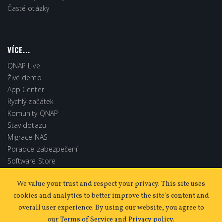
Časté otázky
VÍCE...
QNAP Live
Živé demo
App Center
Rychlý začátek
Komunity QNAP
Stav dotazu
Migrace NAS
Poradce zabezpečení
Software Store
Extended Warranty
We value your trust and respect your privacy. This site uses
cookies and analytics to better improve the site's content and
overall user experience. By using our website, you agree to
our
Terms of Service
and
Privacy policy
.