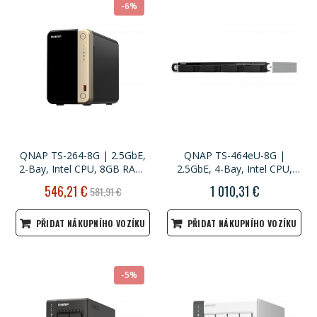
-6%
QNAP TS-264-8G | 2.5GbE,
QNAP TS-464eU-8G |
2-Bay, Intel CPU, 8GB RAM,
2.5GbE, 4-Bay, Intel CPU,
M.2 Slots, PCIe Slot, SMB
8GB RAM, M.2 Slots, 1U
Akční
546,21 €
1 010,31 €
581,91 €
NAS
short-depth Rackmount
cena
PŘIDAT NÁKUPNÍHO VOZÍKU
PŘIDAT NÁKUPNÍHO VOZÍKU
-5%