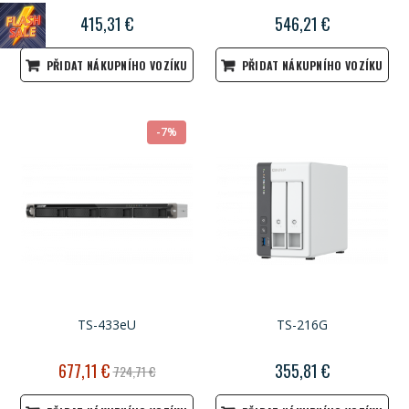
415,31 €
546,21 €
PŘIDAT NÁKUPNÍHO VOZÍKU
PŘIDAT NÁKUPNÍHO VOZÍKU
-7%
TS-433eU
TS-216G
Akční
677,11 €
355,81 €
724,71 €
cena