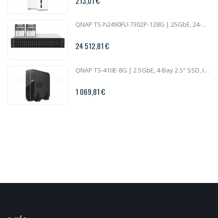
213,01 €
QNAP TS-h2490FU-7302P-128G | 25GbE, 24-Bay U.2 SSD, ZFS, AMD Epyc CPU, 128GB RAM, PCIe Slots, 2U All-Flash
24 512,81 €
QNAP TS-410E-8G | 2.5GbE, 4-Bay 2.5" SSD, Intel CPU, 8GB RAM, Silent NAS
1 069,81 €