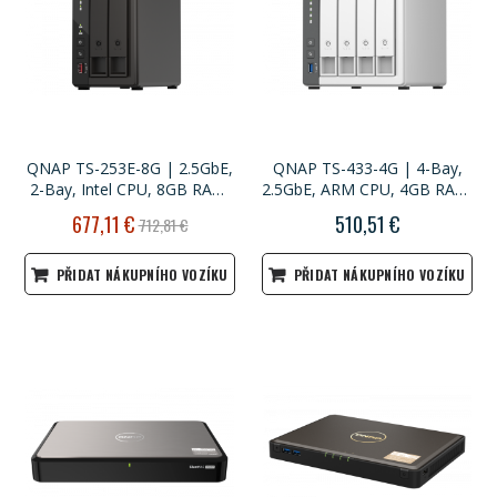
QNAP TS-253E-8G | 2.5GbE,
QNAP TS-433-4G | 4-Bay,
2-Bay, Intel CPU, 8GB RAM,
2.5GbE, ARM CPU, 4GB RAM,
M.2 Slots, Long-term Support
Home NAS
Akční
677,11 €
510,51 €
712,81 €
NAS
cena
PŘIDAT NÁKUPNÍHO VOZÍKU
PŘIDAT NÁKUPNÍHO VOZÍKU