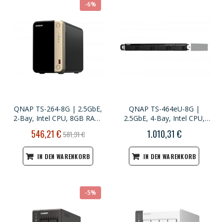
-6%
QNAP TS-264-8G | 2.5GbE,
QNAP TS-464eU-8G |
2-Bay, Intel CPU, 8GB RAM,
2.5GbE, 4-Bay, Intel CPU,
M.2 Slots, PCIe Slot, SMB
8GB RAM, M.2 Slots, 1U
Sonderpreis
546,21 €
1.010,31 €
581,91 €
NAS
short-depth Rackmount
IN DEN WARENKORB
IN DEN WARENKORB
-5%