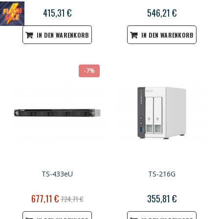
415,31 €
546,21 €
IN DEN WARENKORB
IN DEN WARENKORB
-7%
TS-433eU
TS-216G
Sonderpreis
677,11 €
355,81 €
724,71 €