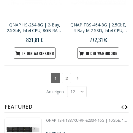
QNAP HS-264-8G | 2-Bay,
QNAP TBS-464-8G | 2.5GbE,
2.5GbE, Intel CPU, 8GB RAM,
4-Bay M.2 SSD, Intel CPU,
HDMI, Home NASbook
8GB RAM, HDMI 2.0, Set-Top
831,81 €
772,31 €
Multimedia NAS
IN DEN WARENKORB
IN DEN WARENKORB
Seite
Sie lesen gerade die Seite
Seite
Seite
Weiter
1
2
Anzeigen
FEATURED
QNAP TS-h1887XU-RP-E2334-16G | 10GbE, 18-Bay, ZFS, Intel Xeon CPU, 16GB RAM, PCIe Slots, Redundant Power, 2U Rackmount