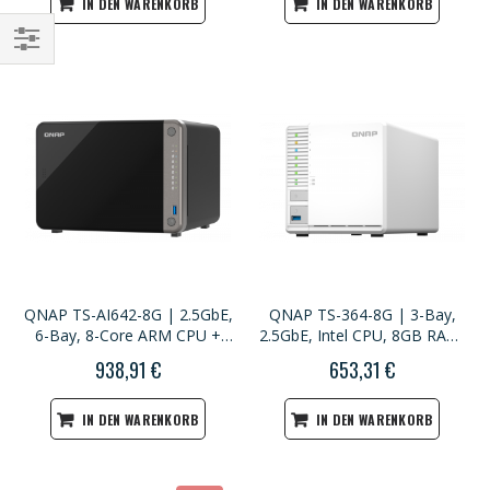
IN DEN WARENKORB
IN DEN WARENKORB
Einkaufsoptionen
QNAP TS-AI642-8G | 2.5GbE,
QNAP TS-364-8G | 3-Bay,
6-Bay, 8-Core ARM CPU +
2.5GbE, Intel CPU, 8GB RAM,
NPU, 8GB RAM, PCIe Slot, AI
M.2 Slots, Home NAS
938,91 €
653,31 €
NAS
IN DEN WARENKORB
IN DEN WARENKORB