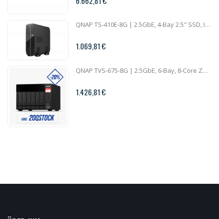
6.662,81 €
QNAP TS-410E-8G | 2.5GbE, 4-Bay 2.5" SSD, Intel CPU, 8GB RAM, Silent NAS
1.069,81 €
QNAP TVS-675-8G | 2.5GbE, 6-Bay, 8-Core ZhaoXin CPU, 8GB RAM, M.2 Slots, PCIe Slots, SMB NAS
1.426,81 €