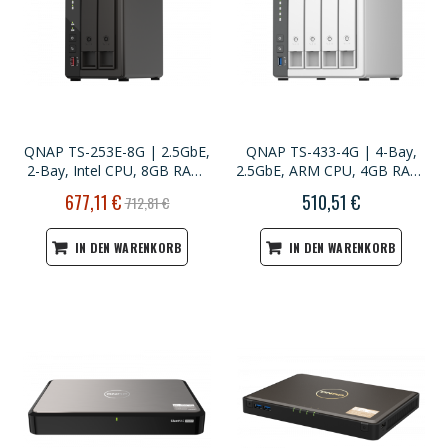
QNAP TS-253E-8G | 2.5GbE,
QNAP TS-433-4G | 4-Bay,
2-Bay, Intel CPU, 8GB RAM,
2.5GbE, ARM CPU, 4GB RAM,
M.2 Slots, Long-term Support
Home NAS
Sonderpreis
677,11 €
510,51 €
712,81 €
NAS
IN DEN WARENKORB
IN DEN WARENKORB