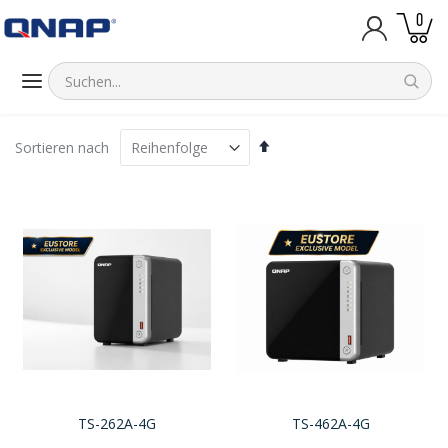
Artik
0
Warenk
Absteigend
Sortieren nach
sortieren
TS-262A-4G
TS-462A-4G