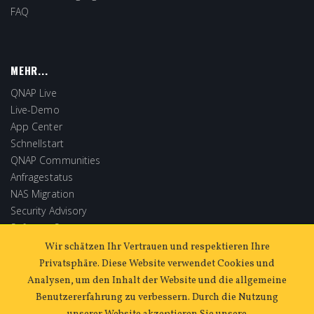
FAQ
MEHR...
QNAP Live
Live-Demo
App Center
Schnellstart
QNAP Communities
Anfragestatus
NAS Migration
Security Advisory
Software Store
Extended Warranty
Wir schätzen Ihr Vertrauen und respektieren Ihre
Privatsphäre. Diese Website verwendet Cookies und
Analysen, um den Inhalt der Website und die allgemeine
Benutzererfahrung zu verbessern. Durch die Nutzung