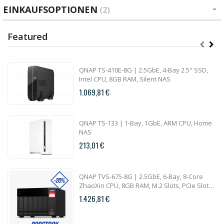
EINKAUFSOPTIONEN
Featured
QNAP TS-410E-8G | 2.5GbE, 4-Bay 2.5" SSD,
Intel CPU, 8GB RAM, Silent NAS
1.069,81 €
QNAP TS-133 | 1-Bay, 1GbE, ARM CPU, Home
NAS
213,01 €
QNAP TVS-675-8G | 2.5GbE, 6-Bay, 8-Core
ZhaoXin CPU, 8GB RAM, M.2 Slots, PCIe Slots,
SMB NAS
1.426,81 €