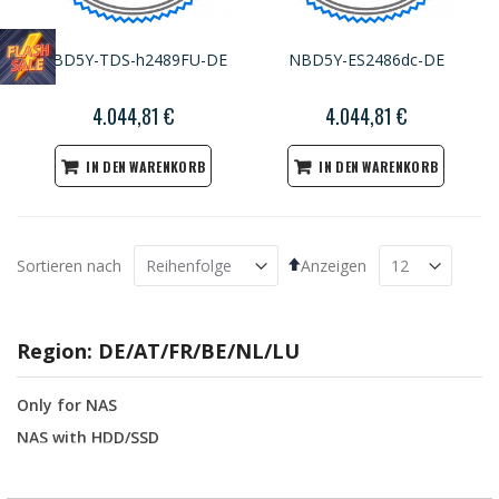
NBD5Y-TDS-h2489FU-DE
NBD5Y-ES2486dc-DE
4.044,81 €
4.044,81 €
IN DEN WARENKORB
IN DEN WARENKORB
Absteigend
Sortieren nach
Anzeigen
sortieren
Region: DE/AT/FR/BE/NL/LU
Only for NAS
NAS with HDD/SSD