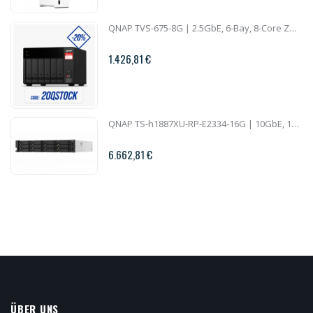
QNAP TVS-675-8G | 2.5GbE, 6-Bay, 8-Core ZhaoXin CPU, 8GB RAM, M.2 Slots, PCIe Slots, SMB NAS
1.426,81 €
QNAP TS-h1887XU-RP-E2334-16G | 10GbE, 18-Bay, ZFS, Intel Xeon CPU, 16GB RAM, PCIe Slots, Redundant Power, 2U Rackmount
6.662,81 €
ÜBER UNS