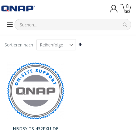
Artik
0
Warenk
Absteigend
Sortieren nach
sortieren
NBD3Y-TS-432PXU-DE