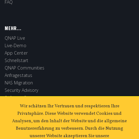
FAQ
MEHR...
QNAP Live
Live-Demo
App Center
Schnellstart
QNAP Communities
Anfragestatus
NAS Migration
Security Advisory
Software Store
Extended Warranty
Wir schätzen Ihr Vertrauen und respektieren Ihre
Privatsphäre. Diese Website verwendet Cookies und
Analysen, um den Inhalt der Website und die allgemeine
Benutzererfahrung zu verbessern. Durch die Nutzung
unserer Website akzeptieren Sie unsere