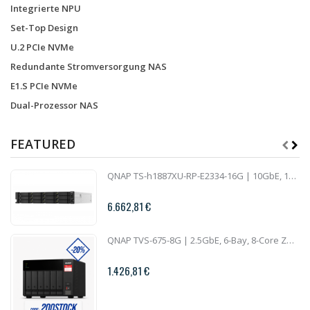
Integrierte NPU
Set-Top Design
U.2 PCIe NVMe
Redundante Stromversorgung NAS
E1.S PCIe NVMe
Dual-Prozessor NAS
FEATURED
QNAP TS-h1887XU-RP-E2334-16G | 10GbE, 18-Bay, ZFS, Intel Xeon CPU, 16GB RAM, PCIe Slots, Redundant Power, 2U Rackmount
6.662,81 €
QNAP TVS-675-8G | 2.5GbE, 6-Bay, 8-Core ZhaoXin CPU, 8GB RAM, M.2 Slots, PCIe Slots, SMB NAS
1.426,81 €