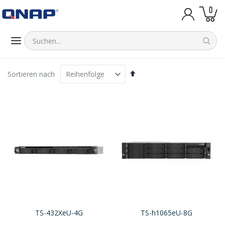
Artik
0
Warenk
Absteigend
Sortieren nach
sortieren
TS-432XeU-4G
TS-h1065eU-8G