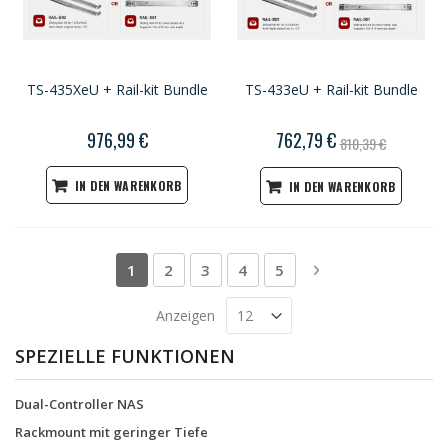
TS-435XeU + Rail-kit Bundle
TS-433eU + Rail-kit Bundle
976,99 €
762,79 €
810,39 €
IN DEN WARENKORB
IN DEN WARENKORB
Seite
Sie lesen gerade die Seite
Seite
Seite
Seite
Seite
Seite
Weiter
1
2
3
4
5
Anzeigen
SPEZIELLE FUNKTIONEN
Dual-Controller NAS
Rackmount mit geringer Tiefe