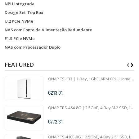
NPU Integrada
Design Set-Top Box
U.2 PCIe NVMe
NAS com Fonte de Alimentação Redundante
E1.S PCIe NVMe
NAS com Processador Duplo
FEATURED
QNAP TS-133 | 1-Bay, 1GbE, ARM CPU, Home NAS
€213,01
QNAP TBS-464-8G | 2.5GbE, 4-Bay M.2 SSD, Intel CPU, 8GB RAM, HDMI 2.0, Set-Top Multimedia NAS
€772,31
QNAP TS-410E-8G | 2.5GbE, 4-Bay 2.5" SSD, Intel CPU, 8GB RAM, Silent NAS