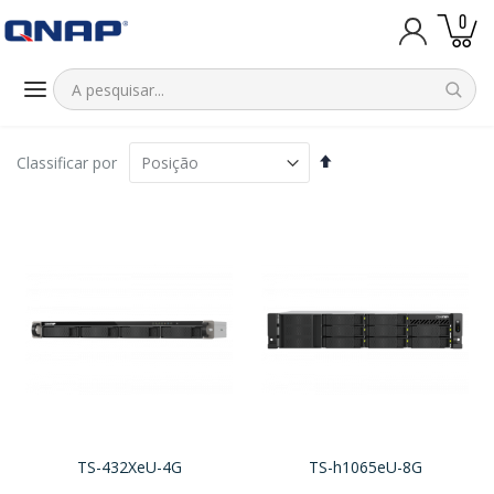
iten
0
Carrinh
Definir
Classificar por
Direção
Decrescente
TS-432XeU-4G
TS-h1065eU-8G