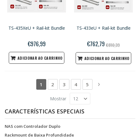
TS-435XeU + Rail-kit Bundle
TS-433eU + Rail-kit Bundle
€976,99
€762,79
€810,39
ADICIONAR AO CARRINHO
ADICIONAR AO CARRINHO
Página
Você esta lendo a pagina
Página
Página
Página
Página
Página
Próximo
1
2
3
4
5
Mostrar
CARACTERÍSTICAS ESPECIAIS
NAS com Controlador Duplo
Rackmount de Baixa Profundidade