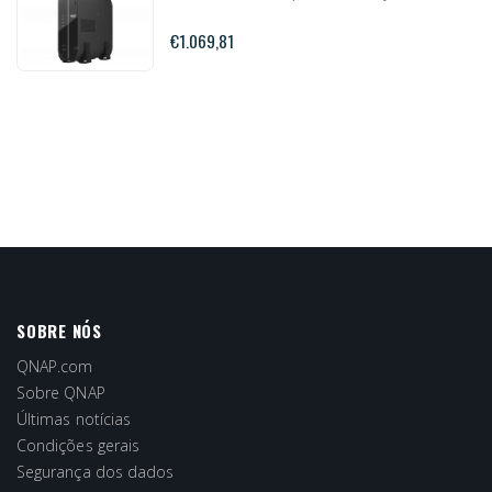
€1.069,81
SOBRE NÓS
QNAP.com
Sobre QNAP
Últimas notícias
Condições gerais
Segurança dos dados