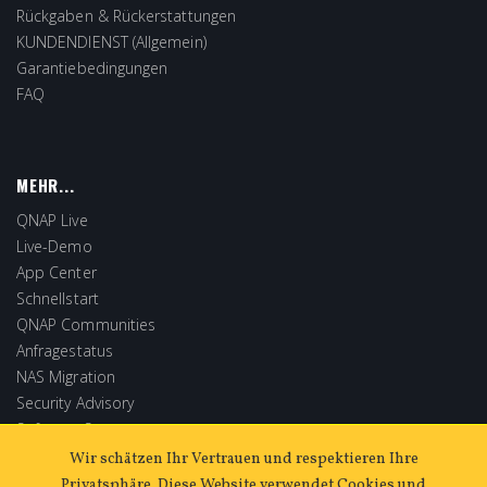
Rückgaben & Rückerstattungen
KUNDENDIENST (Allgemein)
Garantiebedingungen
FAQ
MEHR...
QNAP Live
Live-Demo
App Center
Schnellstart
QNAP Communities
Anfragestatus
NAS Migration
Security Advisory
Software Store
Extended Warranty
Wir schätzen Ihr Vertrauen und respektieren Ihre
Privatsphäre. Diese Website verwendet Cookies und