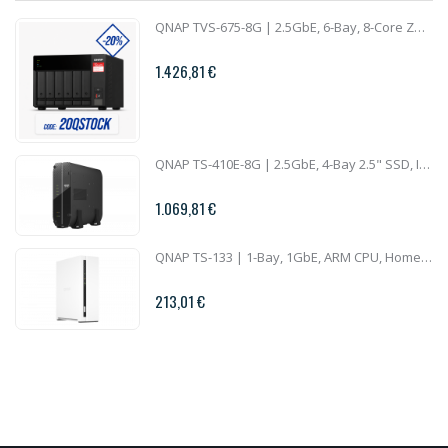
QNAP TVS-675-8G | 2.5GbE, 6-Bay, 8-Core ZhaoXin CPU, 8GB RAM, M.2 Slots, PCIe Slots, SMB NAS
1.426,81 €
QNAP TS-410E-8G | 2.5GbE, 4-Bay 2.5" SSD, Intel CPU, 8GB RAM, Silent NAS
1.069,81 €
QNAP TS-133 | 1-Bay, 1GbE, ARM CPU, Home NAS
213,01 €