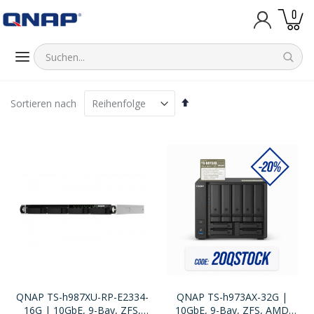
Artik
0
Warenk
Absteigend
Sortieren nach
sortieren
QNAP TS-h987XU-RP-E2334-
QNAP TS-h973AX-32G |
16G | 10GbE, 9-Bay, ZFS,
10GbE, 9-Bay, ZFS, AMD