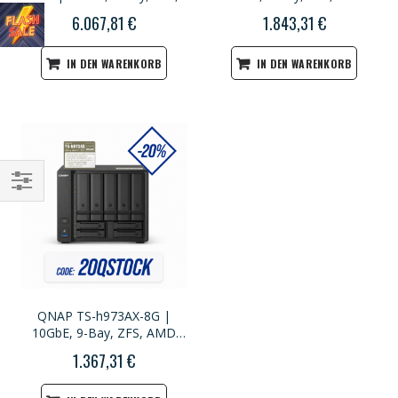
Intel Xeon CPU, 16GB RAM,
Ryzen CPU, 32GB RAM, SMB
6.067,81 €
1.843,31 €
PCIe Slot, Redundant Power,
NAS
1U Rackmount
IN DEN WARENKORB
IN DEN WARENKORB
Einkaufsoptionen
QNAP TS-h973AX-8G |
10GbE, 9-Bay, ZFS, AMD
Ryzen CPU, 8GB RAM, SMB
1.367,31 €
NAS