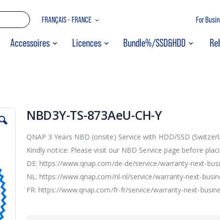
Allez
LANGUE
FRANÇAIS - FRANCE
For Busi
au
contenu
RECHERCHER
Accessoires
Licences
Bundle%/SSD&HDD
Re
NBD3Y-TS-873AeU-CH-Y
QNAP 3 Years NBD (onsite) Service with HDD/SSD (Switzerl
Kindly notice: Please visit our NBD Service page before placi
DE: https://www.qnap.com/de-de/service/warranty-next-bus
NL: https://www.qnap.com/nl-nl/service/warranty-next-busi
FR: https://www.qnap.com/fr-fr/service/warranty-next-busin