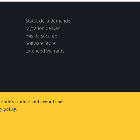
Statut de la demande
Migration de NAS
Avis de sécurité
Software Store
Extended Warranty
e site's content and overall user
y policy
.