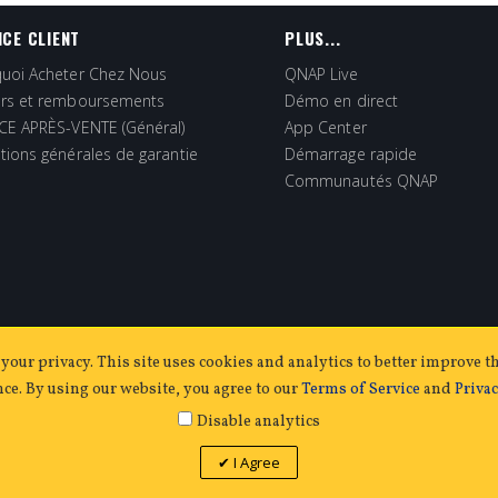
ICE CLIENT
PLUS...
uoi Acheter Chez Nous
QNAP Live
rs et remboursements
Démo en direct
CE APRÈS-VENTE (Général)
App Center
tions générales de garantie
Démarrage rapide
Communautés QNAP
your privacy. This site uses cookies and analytics to better improve th
ce. By using our website, you agree to our
Terms of Service
and
Privac
Disable analytics
vés.
v
1.12.2
I Agree