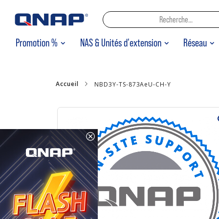
Promotion %
NAS & Unités d'extension
Réseau
Accueil
NBD3Y-TS-873AeU-CH-Y
Skip
to
the
end
of
the
images
gallery