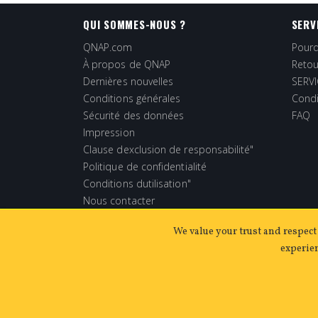
QUI SOMMES-NOUS ?
SERV
QNAP.com
Pourq
À propos de QNAP
Retou
Dernières nouvelles
SERVI
Conditions générales
Condi
Sécurité des données
FAQ
Impression
Clause dexclusion de responsabilité"
Politique de confidentialité
Conditions dutilisation"
Nous contacter
We value your trust and respect 
experien
Copyright ©2026 QNAP Systems, Inc. Tous droits réser