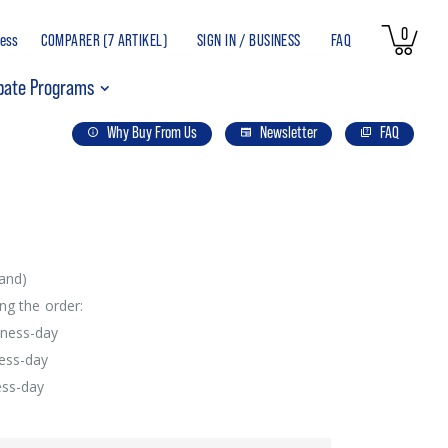
article
0
ness
COMPARER (
7 ARTIKEL
)
SIGN IN / BUSINESS
FAQ
Pani
bate Programs
Why Buy From Us
Newsletter
FAQ
and)
ng the order:
iness-day
ness-day
ess-day