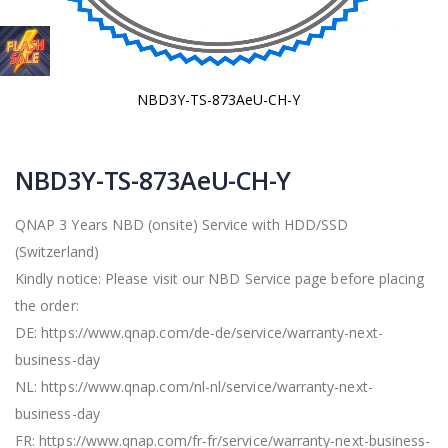
NBD3Y-TS-873AeU-CH-Y
Vai
all'inizio
della
NBD3Y-TS-873AeU-CH-Y
galleria
di
immagini
QNAP 3 Years NBD (onsite) Service with HDD/SSD
(Switzerland)
Kindly notice: Please visit our NBD Service page before placing
the order:
DE: https://www.qnap.com/de-de/service/warranty-next-
business-day
NL: https://www.qnap.com/nl-nl/service/warranty-next-
business-day
FR: https://www.qnap.com/fr-fr/service/warranty-next-business-