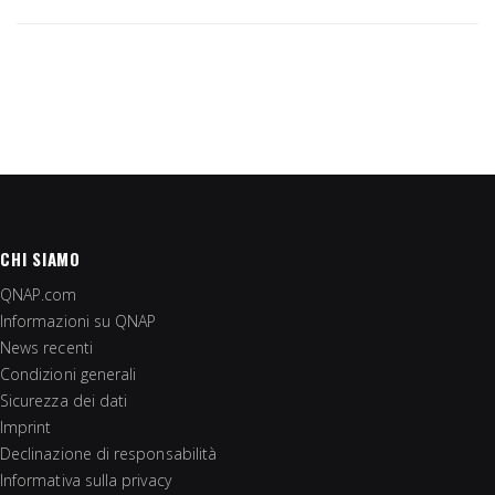
CHI SIAMO
QNAP.com
Informazioni su QNAP
News recenti
Condizioni generali
Sicurezza dei dati
Imprint
Declinazione di responsabilità
Informativa sulla privacy