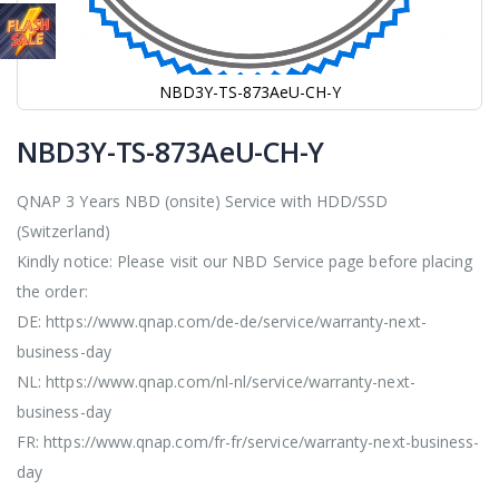
NBD3Y-TS-873AeU-CH-Y
Hoppa
till
NBD3Y-TS-873AeU-CH-Y
början
av
QNAP 3 Years NBD (onsite) Service with HDD/SSD
bildgalleriet
(Switzerland)
Kindly notice: Please visit our NBD Service page before placing
the order:
DE: https://www.qnap.com/de-de/service/warranty-next-
business-day
NL: https://www.qnap.com/nl-nl/service/warranty-next-
business-day
FR: https://www.qnap.com/fr-fr/service/warranty-next-business-
day