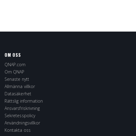
OM OSS
QNAP.com
Om QNAP
Senaste nytt
Allmänna villkor
Datasäkerhet
Rättslig information
Ansvarsfriskrivning
Sekretesspolicy
Användningsvillkor
Kontakta oss