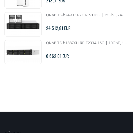
213,01 EUR
QNAP TS-h2490FU-7302P-128G | 25GbE, 24-Bay U.2 SSD, ZFS, AMD Epyc CPU, 128GB RAM, PCIe Slots, 2U All-Flash
24 512,81 EUR
QNAP TS-h1887XU-RP-E2334-16G | 10GbE, 18-Bay, ZFS, Intel Xeon CPU, 16GB RAM, PCIe Slots, Redundant Power, 2U Rackmount
6 662,81 EUR