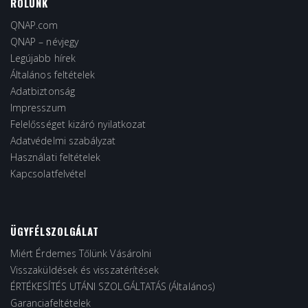
RÓLUNK
QNAP.com
QNAP – névjegy
Legújabb hírek
Általános feltételek
Adatbiztonság
Impresszum
Felelősséget kizáró nyilatkozat
Adatvédelmi szabályzat
Használati feltételek
Kapcsolatfelvétel
ÜGYFÉLSZOLGÁLAT
Miért Érdemes Tőlünk Vásárolni
Visszaküldések és visszatérítések
ÉRTÉKESÍTÉS UTÁNI SZOLGÁLTATÁS (Általános)
Garanciafeltételek