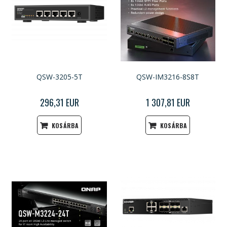
QSW-3205-5T
QSW-IM3216-8S8T
296,31 EUR
1 307,81 EUR
KOSÁRBA
KOSÁRBA