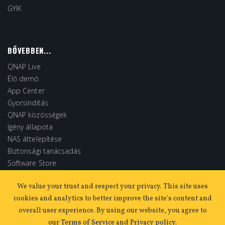
GYIK
BŐVEBBEN...
QNAP Live
Élő demó
App Center
Gyorsindítás
QNAP közösségek
Igény állapota
NAS áttelepítése
Biztonsági tanácsadás
Software Store
Extended Warranty
We value your trust and respect your privacy. This site uses
cookies and analytics to better improve the site's content and
overall user experience. By using our website, you agree to
our
Terms of Service
and
Privacy policy
.