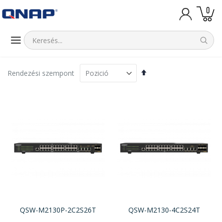
ele
0
Kosár
Csökkenő
Rendezési szempont
sorrendbe
QSW-M2130P-2C2S26T
QSW-M2130-4C2S24T