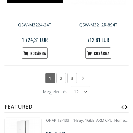
QSW-M3224-24T
QSW-M3212R-8S4T
1 724,31 EUR
712,81 EUR
KOSÁRBA
KOSÁRBA
Oldal
You're currently reading page
Oldal
Oldal
Oldal
Következő
1
2
3
Megjelenítés
FEATURED
QNAP TS-133 | 1-Bay, 1GbE, ARM CPU, Home NAS