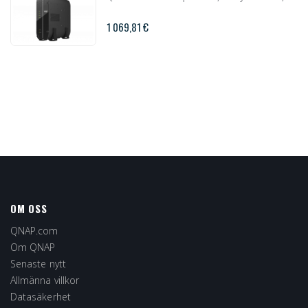
1 069,81 €
OM OSS
QNAP.com
Om QNAP
Senaste nytt
Allmänna villkor
Datasäkerhet