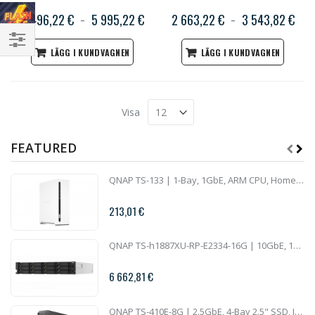
3 496,22 €
5 995,22 €
2 663,22 €
3 543,82 €
LÄGG I KUNDVAGNEN
LÄGG I KUNDVAGNEN
Handla
enligt
Visa
FEATURED
QNAP TS-133 | 1-Bay, 1GbE, ARM CPU, Home NAS
213,01 €
QNAP TS-h1887XU-RP-E2334-16G | 10GbE, 18-Bay, ZFS, Intel Xeon CPU, 16GB RAM, PCIe Slots, Redundant Power, 2U Rackmount
6 662,81 €
QNAP TS-410E-8G | 2.5GbE, 4-Bay 2.5" SSD, Intel CPU, 8GB RAM, Silent NAS