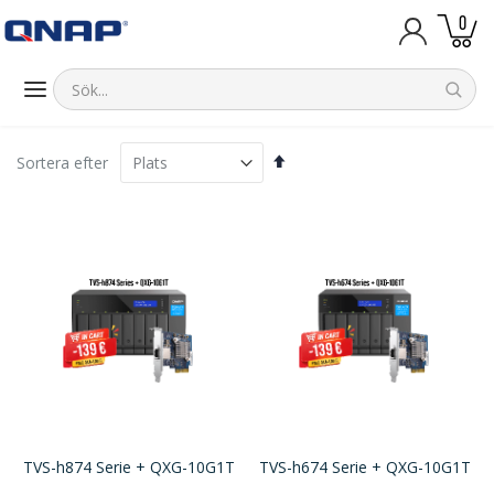
artik
0
Kundva
Sätt
Sortera efter
fallande
sortering
TVS-h874 Serie + QXG-10G1T
TVS-h674 Serie + QXG-10G1T