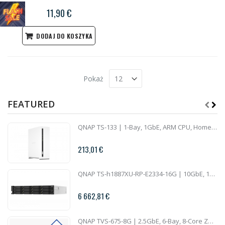
11,90 €
DODAJ DO KOSZYKA
Pokaż
FEATURED
QNAP TS-133 | 1-Bay, 1GbE, ARM CPU, Home NAS
213,01 €
QNAP TS-h1887XU-RP-E2334-16G | 10GbE, 18-Bay, ZFS, Intel Xeon CPU, 16GB RAM, PCIe Slots, Redundant Power, 2U Rackmount
6 662,81 €
QNAP TVS-675-8G | 2.5GbE, 6-Bay, 8-Core ZhaoXin CPU, 8GB RAM, M.2 Slots, PCIe Slots, SMB NAS