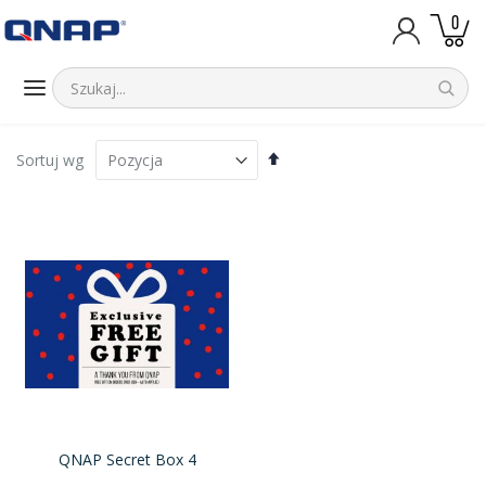
prod
0
Koszyk
Ustaw
Sortuj wg
kierunek
malejący
QNAP Secret Box 4