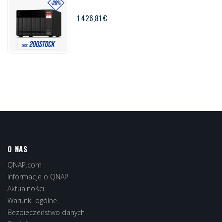
1 426,81 €
O NAS
QNAP.com
Informacje o QNAP
Aktualności
Warunki ogólne
Bezpieczeństwo danych