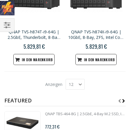
QNAP TVS-h874T-i9-64G |
QNAP TVS-h874X-i9-64G |
Einkaufsoptionen
2.5GbE, Thunderbolt, 8-Bay,
10GbE, 8-Bay, ZFS, Intel Core
ZFS, Intel Core i9, 64GB RAM,
i9, 64GB RAM, M.2 Slots,
5.829,81 €
5.829,81 €
M.2 Slots, PCIe Slots, High-
PCIe Slots, High-End NAS
End NAS
IN DEN WARENKORB
IN DEN WARENKORB
Anzeigen
FEATURED
QNAP TBS-464-8G | 2.5GbE, 4-Bay M.2 SSD, Intel CPU, 8GB RAM, HDMI 2.0, Set-Top Multimedia NAS
772,31 €