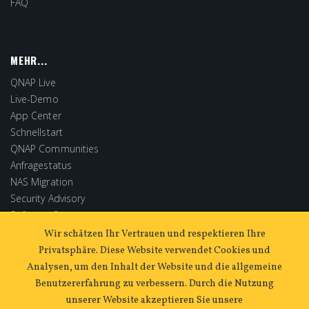
FAQ
MEHR...
QNAP Live
Live-Demo
App Center
Schnellstart
QNAP Communities
Anfragestatus
NAS Migration
Security Advisory
Software Store
Extended Warranty
Wir schätzen Ihr Vertrauen und respektieren Ihre
Privatsphäre. Diese Website verwendet Cookies und
Analysen, um den Inhalt der Website und die allgemeine
Benutzererfahrung zu verbessern. Durch die Nutzung
unserer Website akzeptieren Sie unsere