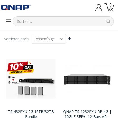
Artik
0
Warenk
Absteigend
Sortieren nach
sortieren
TS-432PXU-2G 16TB/32TB
QNAP TS-1232PXU-RP-4G |
Bundle
10GbE SFP+, 12-Bay, ARM