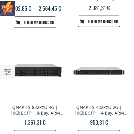
CPU, 4GB RAM, PCIe Slot,
2.081,31 €
1.802,85 €
2.564,45 €
Redundant Power, 3U
Rackmount
IN DEN WARENKORB
IN DEN WARENKORB
Einkaufsoptionen
QNAP TS-832PXU-4G |
QNAP TS-432PXU-2G |
10GbE SFP+, 8-Bay, ARM
10GbE SFP+, 4-Bay, ARM
CPU, 4GB RAM, PCIe Slot, 2U
CPU, 4GB RAM, PCIe Slot, 1U
1.367,31 €
950,81 €
Rackmount
Rackmount