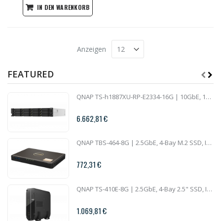
IN DEN WARENKORB
Anzeigen
FEATURED
QNAP TS-h1887XU-RP-E2334-16G | 10GbE, 18-Bay, ZFS, Intel Xeon CPU, 16GB RAM, PCIe Slots, Redundant Power, 2U Rackmount
6.662,81 €
QNAP TBS-464-8G | 2.5GbE, 4-Bay M.2 SSD, Intel CPU, 8GB RAM, HDMI 2.0, Set-Top Multimedia NAS
772,31 €
QNAP TS-410E-8G | 2.5GbE, 4-Bay 2.5" SSD, Intel CPU, 8GB RAM, Silent NAS
1.069,81 €