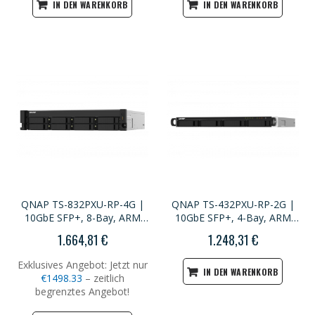
IN DEN WARENKORB
IN DEN WARENKORB
QNAP TS-832PXU-RP-4G |
QNAP TS-432PXU-RP-2G |
10GbE SFP+, 8-Bay, ARM
10GbE SFP+, 4-Bay, ARM
CPU, 4GB RAM, PCIe Slot,
CPU, 4GB RAM, PCIe Slot,
1.664,81 €
1.248,31 €
Redundant Power, 2U
Redundant Power, 1U
Rackmount
Rackmount
Exklusives Angebot: Jetzt nur
IN DEN WARENKORB
€1498.33
– zeitlich
begrenztes Angebot!