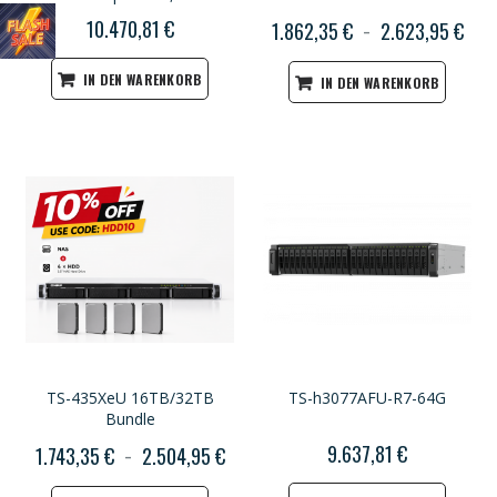
ZFS, Intel Xeon CPU, 32GB
10.470,81 €
1.862,35 €
2.623,95 €
RAM, PCIe Slots, Redundant
Power, 3U Rackmount
IN DEN WARENKORB
IN DEN WARENKORB
TS-435XeU 16TB/32TB
TS-h3077AFU-R7-64G
Bundle
9.637,81 €
1.743,35 €
2.504,95 €