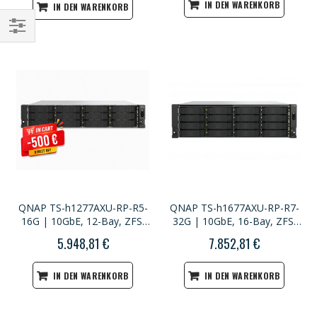
IN DEN WARENKORB
IN DEN WARENKORB
Einkaufsoptionen
QNAP TS-h1277AXU-RP-R5-
QNAP TS-h1677AXU-RP-R7-
16G | 10GbE, 12-Bay, ZFS,
32G | 10GbE, 16-Bay, ZFS,
AMD Ryzen CPU, 16GB RAM,
AMD Ryzen CPU, 32GB RAM,
5.948,81 €
7.852,81 €
M.2 Slots, PCIe Slots,
M.2 Slots, PCIe Slots,
Redundant Power, 2U
Redundant Power, 2U
Rackmount
Rackmount
IN DEN WARENKORB
IN DEN WARENKORB