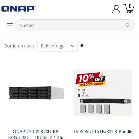
Artik
0
Warenk
Absteigend
Sortieren nach
sortieren
QNAP TS-h2287XU-RP-
TS-464eU 16TB/32TB Bundle
E2336-32G | 10GbE, 22-Bay,