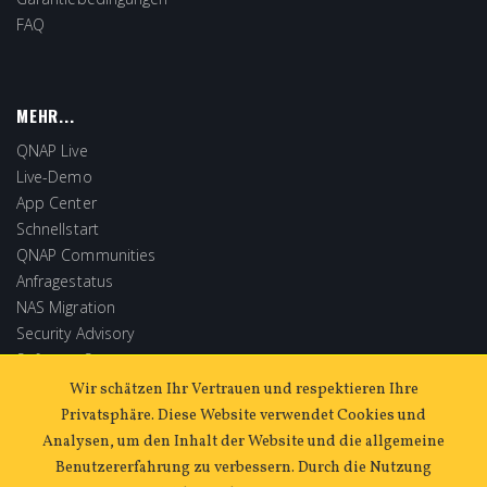
FAQ
MEHR...
QNAP Live
Live-Demo
App Center
Schnellstart
QNAP Communities
Anfragestatus
NAS Migration
Security Advisory
Software Store
Extended Warranty
Wir schätzen Ihr Vertrauen und respektieren Ihre
Privatsphäre. Diese Website verwendet Cookies und
Analysen, um den Inhalt der Website und die allgemeine
Benutzererfahrung zu verbessern. Durch die Nutzung