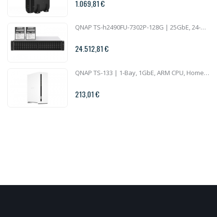
1.069,81 €
QNAP TS-h2490FU-7302P-128G | 25GbE, 24-Bay U.2 SSD, ZFS, AMD Epyc CPU, 128GB RAM, PCIe Slots, 2U All-Flash
24.512,81 €
QNAP TS-133 | 1-Bay, 1GbE, ARM CPU, Home NAS
213,01 €