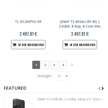
TL-R1200PES-RP
QNAP TS-855eU-RP-8G |
2.5GbE, 8-Bay, 8-Core Intel
CPU, 8GB RAM, M.2 Slots,
2.497,81 €
2.497,81 €
PCIe Slots, Redundant Power,
2U Short-depth Rackmount
IN DEN WARENKORB
IN DEN WARENKORB
Seite
Sie lesen gerade die Seite
Seite
Seite
Seite
Seite
Weiter
1
2
3
4
Anzeigen
FEATURED
QNAP TS-410E-8G | 2.5GbE, 4-Bay 2.5" SSD, Intel CPU, 8GB RAM, Silent NAS