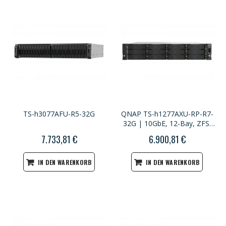
TS-h3077AFU-R5-32G
QNAP TS-h1277AXU-RP-R7-
32G | 10GbE, 12-Bay, ZFS,
AMD Ryzen CPU, 32GB RAM,
7.733,81 €
6.900,81 €
M.2 Slots, PCIe Slots,
Redundant Power, 2U
Rackmount
IN DEN WARENKORB
IN DEN WARENKORB