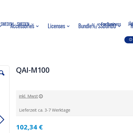
ppa
SPRÅK
JÄ
SWEDISH - SWEDEN
For Business
Accessories
Licenses
Bundle%/SSD&HDD
R
ehållet
QAI-M100
inkl. Mwst
Lieferzeit ca. 3-7 Werktage
102,34 €