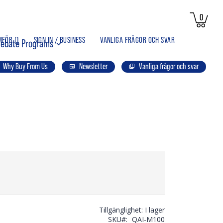
artikla
0
Kund
MFÖR (
)
SIGN IN / BUSINESS
VANLIGA FRÅGOR OCH SVAR
ebate Programs
Why Buy From Us
Newsletter
Vanliga frågor och svar
Tillgänglighet:
I lager
SKU
QAI-M100