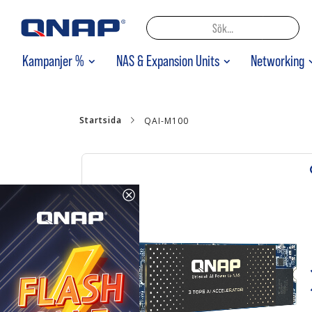
Ho
SÖK
Kampanjer %
NAS & Expansion Units
Networking
till
inn
Startsida
QAI-M100
Hoppa
till
slutet
av
bildgalleriet