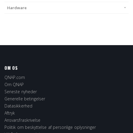
Hardware
OM OS
QNAP.com
Om QNAP
Seneste nyheder
Generelle betingelser
Datasikkerhed
Aftryk
Ansvarsfraskrivelse
Politik om beskyttelse af personlige oplysninger