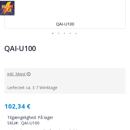
QAI-U100
Gå
til
QAI-U100
starten
af
billedgalleriet
inkl. Mwst
Lieferzeit ca. 3-7 Werktage
102,34 €
Tilgængelighed:
På lager
SKU
QAI-U100