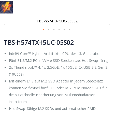
TBS-h574TX-i5UC-05S02
Zum
Anfang
TBS-h574TX-i5UC-05S02
der
Bildgalerie
Intel® Core™ Hybrid-Architektur CPU der 13. Generation
springen
Fünf E1.S/M.2 PCIe NVMe SSD Steckplätze; Hot-Swap-fähig
2x Thunderbolt™ 4, 1x 2,5GbE, 1x 10GbE, 2x USB 3.2 Gen 2
(10Gbps)
Mit einem E1.S auf M.2 SSD Adapter in jedem Steckplatz
können Sie flexibel fünf E1.S oder M.2 PCIe NVMe SSDs für
die blitzschnelle Bearbeitung von Multimediadateien
installieren.
Hot-Swap-fähige M.2 SSDs und automatischer RAID