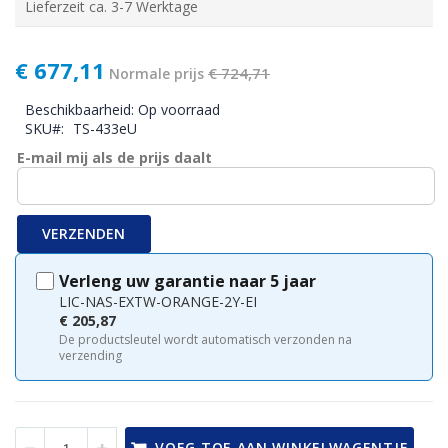
Lieferzeit ca. 3-7 Werktage
Speciale
€ 677,11
prijs
€ 724,71
Normale prijs
Beschikbaarheid:
Op voorraad
SKU
TS-433eU
E-mail mij als de prijs daalt
VERZENDEN
Verleng uw garantie naar 5 jaar
LIC-NAS-EXTW-ORANGE-2Y-EI
€ 205,87
De productsleutel wordt automatisch verzonden na
verzending
VOEG TOE AAN WINKELWAGENTJE