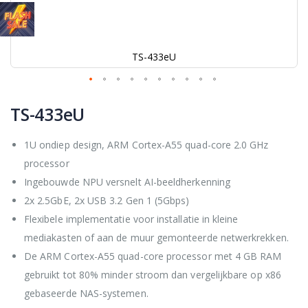
TS-433eU
Ga
naar
TS-433eU
het
begin
1U ondiep design, ARM Cortex-A55 quad-core 2.0 GHz
van
de
processor
afbeeldingen-
Ingebouwde NPU versnelt AI-beeldherkenning
gallerij
2x 2.5GbE, 2x USB 3.2 Gen 1 (5Gbps)
Flexibele implementatie voor installatie in kleine
mediakasten of aan de muur gemonteerde netwerkrekken.
De ARM Cortex-A55 quad-core processor met 4 GB RAM
gebruikt tot 80% minder stroom dan vergelijkbare op x86
gebaseerde NAS-systemen.