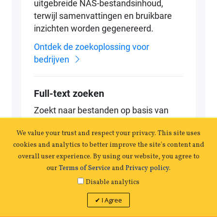
We value your trust and respect your privacy. This site uses
cookies and analytics to better improve the site's content and
overall user experience. By using our website, you agree to
our
Terms of Service
and
Privacy policy
.
TS-433eU
Disable analytics
€ 677,11
Speciale prijs
€ 724,71
Normale prijs
I Agree
VOEG TOE AAN WINKELWAGENTJE