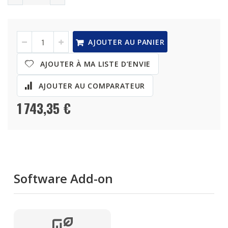
TS-
En
AJOUTER AU PANIER
435XeU
stock
16TB/32TB
AJOUTER À MA LISTE D’ENVIE
Bundle
AJOUTER AU COMPARATEUR
1 743,35 €
Software Add-on