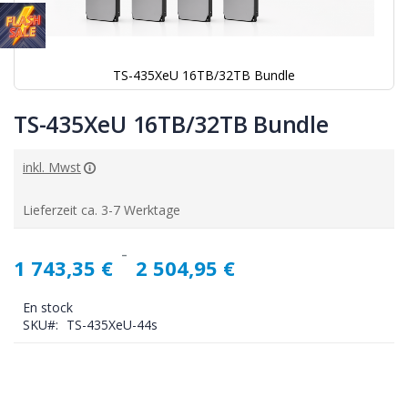
TS-435XeU 16TB/32TB Bundle
Skip
to
TS-435XeU 16TB/32TB Bundle
the
beginning
inkl. Mwst
of
the
images
Lieferzeit ca. 3-7 Werktage
gallery
1 743,35 €
2 504,95 €
En stock
SKU
TS-435XeU-44s