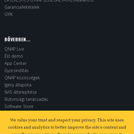
Garanciafeltételek
GYIK
BŐVEBBEN...
QNAP Live
Élő demó
App Center
Gyorsindítás
QNAP közösségek
Igény állapota
NAS áttelepítése
Biztonsági tanácsadás
Software Store
Extended Warranty
We value your trust and respect your privacy. This site uses
cookies and analytics to better improve the site's content and
KOSÁRBA