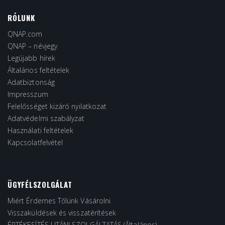
RÓLUNK
QNAP.com
QNAP – névjegy
Legújabb hírek
Általános feltételek
Adatbiztonság
Impresszum
Felelősséget kizáró nyilatkozat
Adatvédelmi szabályzat
Használati feltételek
Kapcsolatfelvétel
ÜGYFÉLSZOLGÁLAT
Miért Érdemes Tőlünk Vásárolni
Visszaküldések és visszatérítések
ÉRTÉKESÍTÉS UTÁNI SZOLGÁLTATÁS (Általános)