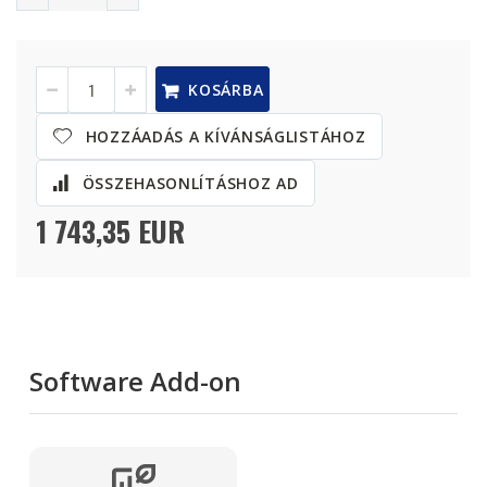
TS-
Raktáron
KOSÁRBA
435XeU
16TB/32TB
HOZZÁADÁS A KÍVÁNSÁGLISTÁHOZ
Bundle
ÖSSZEHASONLÍTÁSHOZ AD
1 743,35 EUR
Software Add-on