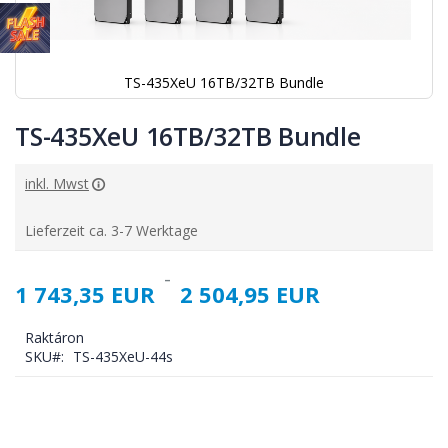
TS-435XeU 16TB/32TB Bundle
Ugrás
a
TS-435XeU 16TB/32TB Bundle
képgaléria
elejére
inkl. Mwst
Lieferzeit ca. 3-7 Werktage
1 743,35 EUR
2 504,95 EUR
Raktáron
SKU
TS-435XeU-44s