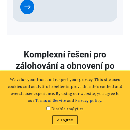
We value your trust and respect your privacy. This site uses
PŘIDAT NÁKUPNÍHO VOZÍKU
cookies and analytics to better improve the site's content and
overall user experience. By using our website, you agree to
QNAP TS-464eU-8G | 2.5GbE, 4-Bay, Intel CPU,
our
Terms of Service
and
Privacy policy
.
8GB RAM, M.2 Slots, 1U short-depth
Disable analytics
Rackmount
I Agree
1 010,31 €