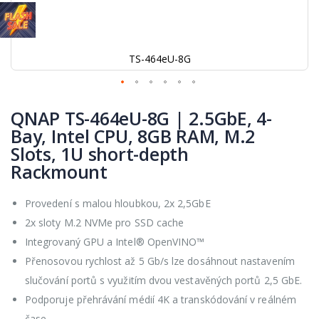
TS-464eU-8G
Přeskočit
na
QNAP TS-464eU-8G | 2.5GbE, 4-
začátek
Bay, Intel CPU, 8GB RAM, M.2
galerie
Slots, 1U short-depth
s
Rackmount
obrázky
Provedení s malou hloubkou, 2x 2,5GbE
2x sloty M.2 NVMe pro SSD cache
Integrovaný GPU a Intel® OpenVINO™
Přenosovou rychlost až 5 Gb/s lze dosáhnout nastavením
slučování portů s využitím dvou vestavěných portů 2,5 GbE.
Podporuje přehrávání médií 4K a transkódování v reálném
čase.