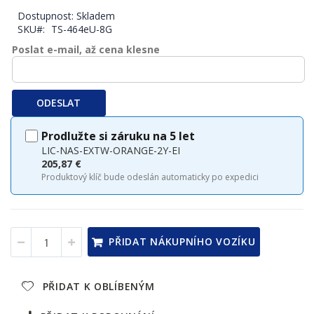
Dostupnost:
Skladem
SKU
TS-464eU-8G
Poslat e-mail, až cena klesne
ODESLAT
Prodlužte si záruku na 5 let
LIC-NAS-EXTW-ORANGE-2Y-EI
205,87 €
Produktový klíč bude odeslán automaticky po expedici
PŘIDAT NÁKUPNÍHO VOZÍKU
PŘIDAT K OBLÍBENÝM