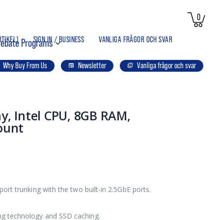
artikla
0
Kund
RTIKEL
)
SIGN IN / BUSINESS
VANLIGA FRÅGOR OCH SVAR
ebate Programs
Why Buy From Us
Newsletter
Vanliga frågor och svar
y, Intel CPU, 8GB RAM,
ount
ort trunking with the two built-in 2.5GbE ports.
ng technology and SSD caching.