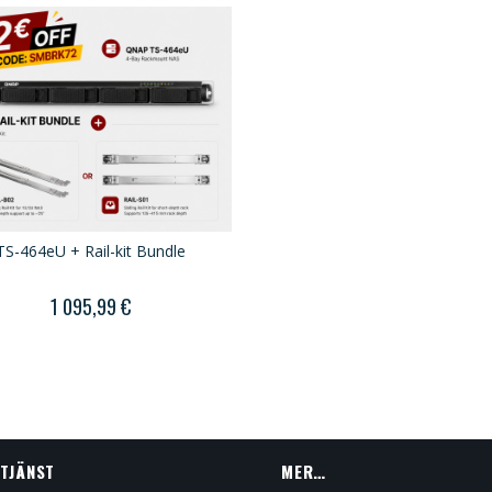
TS-464eU + Rail-kit Bundle
1 095,99 €
TJÄNST
MER…