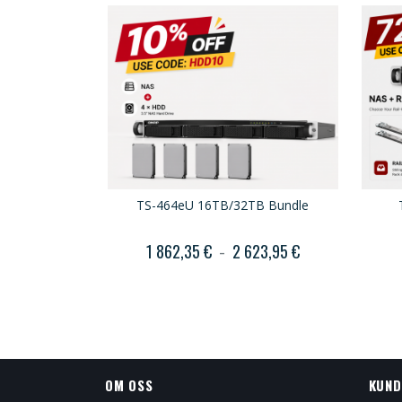
TS-464eU 16TB/32TB Bundle
1 862,35 €
2 623,95 €
OM OSS
KUND