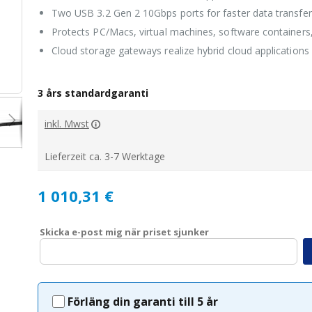
Two USB 3.2 Gen 2 10Gbps ports for faster data transfer
Protects PC/Macs, virtual machines, software containers,
Cloud storage gateways realize hybrid cloud application
TS-464eU-8G
3 års standardgaranti
inkl. Mwst
Lieferzeit ca. 3-7 Werktage
1 010,31 €
Skicka e-post mig när priset sjunker
Förläng din garanti till 5 år