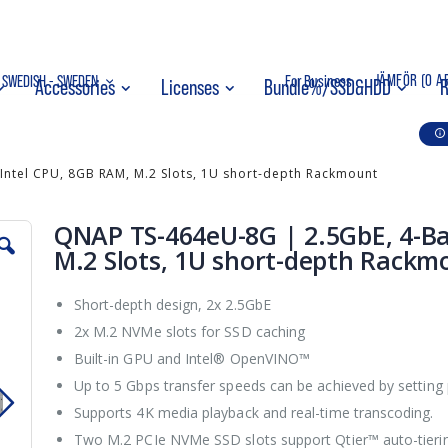
ppa
SPRÅK
JÄMFÖR (
0 A
SWEDISH - SWEDEN
For Business
Accessories
Licenses
Bundle%/SSD&HDD
R
ehållet
Intel CPU, 8GB RAM, M.2 Slots, 1U short-depth Rackmount
QNAP TS-464eU-8G | 2.5GbE, 4-Ba
M.2 Slots, 1U short-depth Rackm
Short-depth design, 2x 2.5GbE
2x M.2 NVMe slots for SSD caching
Built-in GPU and Intel® OpenVINO™
Up to 5 Gbps transfer speeds can be achieved by setting p
Supports 4K media playback and real-time transcoding.
Two M.2 PCIe NVMe SSD slots support Qtier™ auto-tieri