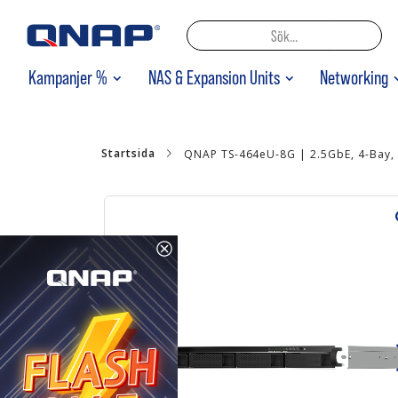
Ho
SÖK
Kampanjer %
NAS & Expansion Units
Networking
till
inn
Startsida
QNAP TS-464eU-8G | 2.5GbE, 4-Bay, 
Hoppa
till
slutet
av
bildgalleriet