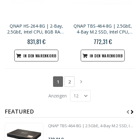
QNAP HS-264-8G | 2-Bay,
QNAP TBS-464-8G | 2.5GbE,
2.5GbE, Intel CPU, 8GB RAM,
4-Bay M.2 SSD, Intel CPU,
HDMI, Home NASbook
8GB RAM, HDMI 2.0, Set-Top
831,81 €
772,31 €
Multimedia NAS
IN DEN WARENKORB
IN DEN WARENKORB
Seite
Sie lesen gerade die Seite
Seite
Seite
Weiter
1
2
Anzeigen
FEATURED
QNAP TBS-464-8G | 2.5GbE, 4-Bay M.2 SSD, Intel CPU, 8GB RAM, HDMI 2.0, Set-Top Multimedia NAS