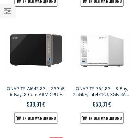
IN DEN WARENKORB
IN DEN WARENKORB
Einkaufsoptionen
QNAP TS-AI642-8G | 2.5GbE,
QNAP TS-364-8G | 3-Bay,
6-Bay, 8-Core ARM CPU +
2.5GbE, Intel CPU, 8GB RAM,
NPU, 8GB RAM, PCIe Slot, AI
M.2 Slots, Home NAS
938,91 €
653,31 €
NAS
IN DEN WARENKORB
IN DEN WARENKORB