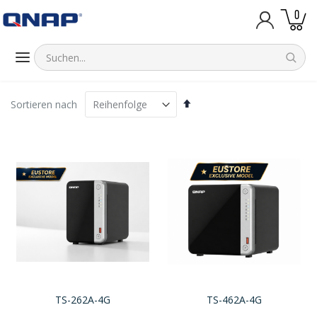
Artik
0
Warenk
Absteigend
Sortieren nach
sortieren
TS-262A-4G
TS-462A-4G