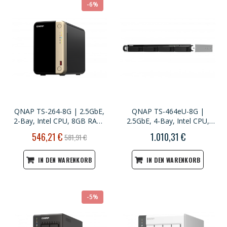
-6%
QNAP TS-264-8G | 2.5GbE,
QNAP TS-464eU-8G |
2-Bay, Intel CPU, 8GB RAM,
2.5GbE, 4-Bay, Intel CPU,
M.2 Slots, PCIe Slot, SMB
8GB RAM, M.2 Slots, 1U
Sonderpreis
546,21 €
1.010,31 €
581,91 €
NAS
short-depth Rackmount
IN DEN WARENKORB
IN DEN WARENKORB
-5%