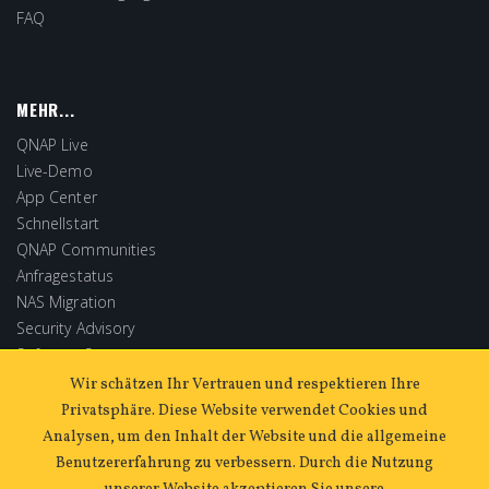
FAQ
MEHR...
QNAP Live
Live-Demo
App Center
Schnellstart
QNAP Communities
Anfragestatus
NAS Migration
Security Advisory
Software Store
Extended Warranty
Wir schätzen Ihr Vertrauen und respektieren Ihre
Privatsphäre. Diese Website verwendet Cookies und
Analysen, um den Inhalt der Website und die allgemeine
Benutzererfahrung zu verbessern. Durch die Nutzung