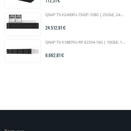
772,31 €
QNAP TS-h2490FU-7302P-128G | 25GbE, 24-Bay U.2 SSD, ZFS, AMD Epyc CPU, 128GB RAM, PCIe Slots, 2U All-Flash
24.512,81 €
QNAP TS-h1887XU-RP-E2334-16G | 10GbE, 18-Bay, ZFS, Intel Xeon CPU, 16GB RAM, PCIe Slots, Redundant Power, 2U Rackmount
6.662,81 €