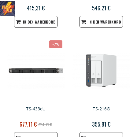
415,31 €
546,21 €
IN DEN WARENKORB
IN DEN WARENKORB
-7%
TS-433eU
TS-216G
Sonderpreis
677,11 €
355,81 €
724,71 €