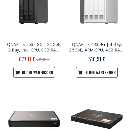
QNAP TS-253E-8G | 2.5GbE,
QNAP TS-433-4G | 4-Bay,
2-Bay, Intel CPU, 8GB RAM,
2.5GbE, ARM CPU, 4GB RAM,
M.2 Slots, Long-term Support
Home NAS
Sonderpreis
677,11 €
510,51 €
712,81 €
NAS
IN DEN WARENKORB
IN DEN WARENKORB