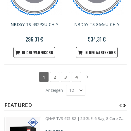
NBD5Y-TS-432PXU-CH-Y
NBD5Y-TS-864eU-CH-Y
296,31 €
534,31 €
IN DEN WARENKORB
IN DEN WARENKORB
Seite
Sie lesen gerade die Seite
Seite
Seite
Seite
Seite
Weiter
1
2
3
4
Anzeigen
FEATURED
QNAP TVS-675-8G | 2.5GbE, 6-Bay, 8-Core ZhaoXin CPU, 8GB RAM, M.2 Slots, PCIe Slots, SMB NAS