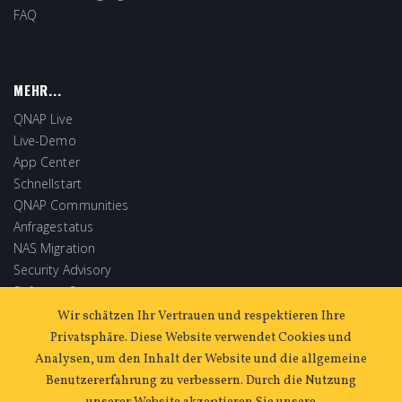
FAQ
MEHR...
QNAP Live
Live-Demo
App Center
Schnellstart
QNAP Communities
Anfragestatus
NAS Migration
Security Advisory
Software Store
Extended Warranty
Wir schätzen Ihr Vertrauen und respektieren Ihre
Privatsphäre. Diese Website verwendet Cookies und
Analysen, um den Inhalt der Website und die allgemeine
Benutzererfahrung zu verbessern. Durch die Nutzung