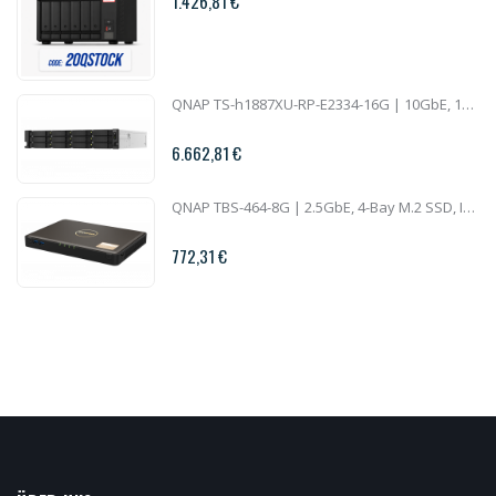
1.426,81 €
QNAP TS-h1887XU-RP-E2334-16G | 10GbE, 18-Bay, ZFS, Intel Xeon CPU, 16GB RAM, PCIe Slots, Redundant Power, 2U Rackmount
6.662,81 €
QNAP TBS-464-8G | 2.5GbE, 4-Bay M.2 SSD, Intel CPU, 8GB RAM, HDMI 2.0, Set-Top Multimedia NAS
772,31 €