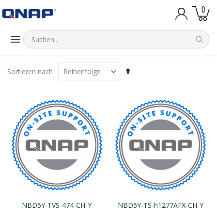
Artik
0
Warenk
Absteigend
Sortieren nach
sortieren
NBD5Y-TVS-474-CH-Y
NBD5Y-TS-h1277AFX-CH-Y