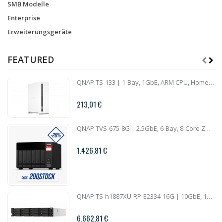
SMB Modelle
Enterprise
Erweiterungsgeräte
FEATURED
QNAP TS-133 | 1-Bay, 1GbE, ARM CPU, Home NAS
213,01 €
QNAP TVS-675-8G | 2.5GbE, 6-Bay, 8-Core ZhaoXin CPU, 8GB RAM, M.2 Slots, PCIe Slots, SMB NAS
1.426,81 €
QNAP TS-h1887XU-RP-E2334-16G | 10GbE, 18-Bay, ZFS, Intel Xeon CPU, 16GB RAM, PCIe Slots, Redundant Power, 2U Rackmount
6.662,81 €