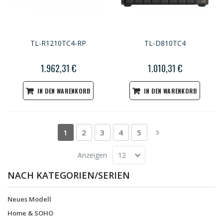
TL-R1210TC4-RP
TL-D810TC4
1.962,31 €
1.010,31 €
IN DEN WARENKORB
IN DEN WARENKORB
Seite
Sie lesen gerade die Seite
Seite
Seite
Seite
Seite
Seite
Weiter
1
2
3
4
5
Anzeigen
NACH KATEGORIEN/SERIEN
Neues Modell
Home & SOHO