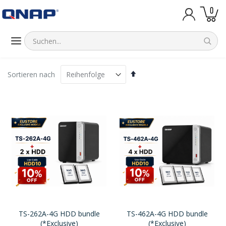
Artik
0
Warenk
Absteigend
Sortieren nach
sortieren
TS-262A-4G HDD bundle
TS-462A-4G HDD bundle
(*Exclusive)
(*Exclusive)