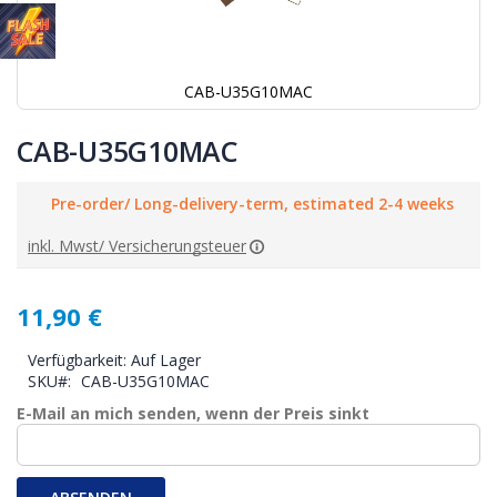
CAB-U35G10MAC
Zum
Anfang
CAB-U35G10MAC
der
Bildgalerie
Pre-order/ Long-delivery-term, estimated 2-4 weeks
springen
inkl. Mwst/ Versicherungsteuer
11,90 €
Verfügbarkeit:
Auf Lager
SKU
CAB-U35G10MAC
E-Mail an mich senden, wenn der Preis sinkt