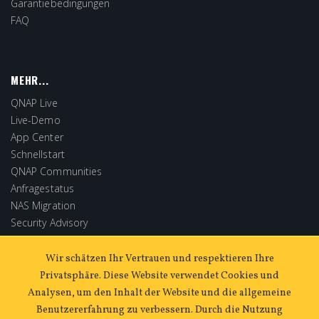
Garantiebedingungen
FAQ
MEHR...
QNAP Live
Live-Demo
App Center
Schnellstart
QNAP Communities
Anfragestatus
NAS Migration
Security Advisory
Software Store
Extended Warranty
Wir schätzen Ihr Vertrauen und respektieren Ihre
Privatsphäre. Diese Website verwendet Cookies und
Analysen, um den Inhalt der Website und die allgemeine
Benutzererfahrung zu verbessern. Durch die Nutzung