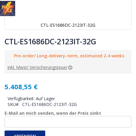
CTL-ES1686DC-2123IT-32G
Zum
Anfang
CTL-ES1686DC-2123IT-32G
der
Bildgalerie
Pre-order/ Long-delivery-term, estimated 2-4 weeks
springen
inkl. Mwst/ Versicherungsteuer
5.408,55 €
Verfügbarkeit:
Auf Lager
SKU
CTL-ES1686DC-2123IT-32G
E-Mail an mich senden, wenn der Preis sinkt