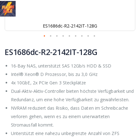
ES1686dc-R2-2142IT-128G
Zum
Anfang
ES1686dc-R2-2142IT-128G
der
Bildgalerie
16-Bay NAS, unterstützt SAS 12Gb/s HDD & SSD
springen
Intel® Xeon® D Prozessor, bis zu 3,0 GHz
4x 10GbE, 2x PCIe Gen 3 Steckplätze
Dual-Aktiv-Aktiv-Controller bieten höchste Verfügbarkeit und
Redundanz, um eine hohe Verfügbarkeit zu gewährleisten.
NVRAM reduziert das Risiko, dass Daten im Schreibcache
verloren gehen, wenn es zu einem unerwarteten
Stromausfall kommt.
Unterstützt eine nahezu unbegrenzte Anzahl von ZFS