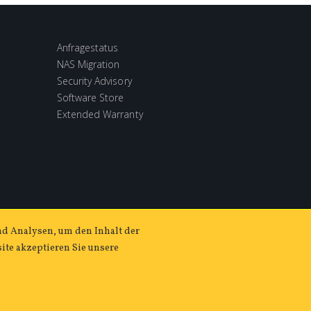
Anfragestatus
NAS Migration
Security Advisory
Software Store
Extended Warranty
nd Analysen, um den Inhalt der
ite akzeptieren Sie unsere