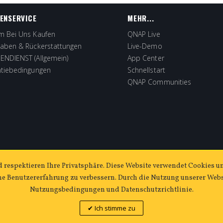
ENSERVICE
MEHR...
 Bei Uns Kaufen
QNAP Live
aben & Rückerstattungen
Live-Demo
NDIENST (Allgemein)
App Center
tiebedingungen
Schnellstart
QNAP Communities
d respektieren Ihre Privatsphäre. Diese Website verwendet Cookies u
e Benutzererfahrung zu verbessern. Durch die Nutzung unserer Webs
Nutzungsbedingungen und Datenschutzrichtlinie.
halten.
v
1.12.2
Ich stimme zu