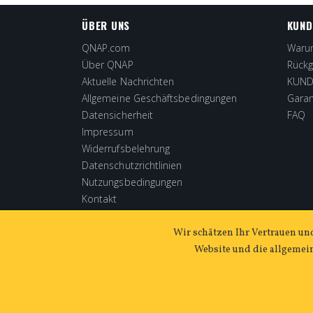
ÜBER UNS
KUND
QNAP.com
Warum
Über QNAP
Rückg
Aktuelle Nachrichten
KUNDE
Allgemeine Geschäftsbedingungen
Garan
Datensicherheit
FAQ
Impressum
Widerrufsbelehrung
Datenschutzrichtlinien
Nutzungsbedingungen
Kontakt
Wir schätzen Ihr Vertrauen un
Website und die allgemein
Copyright ©2026 QNAP Systems, Inc. Alle Rechte vorbe