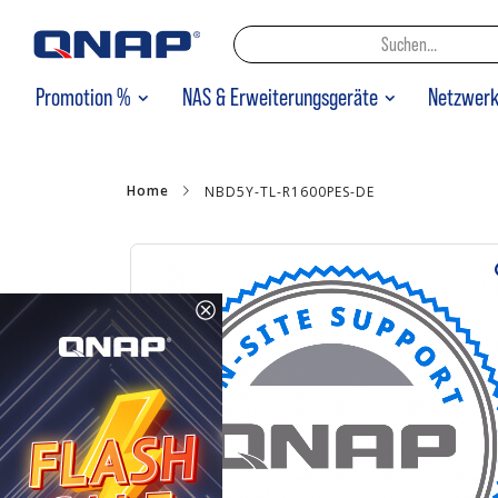
Promotion %
NAS & Erweiterungsgeräte
Netzwer
Home
NBD5Y-TL-R1600PES-DE
Zum
Ende
der
Bildgalerie
springen