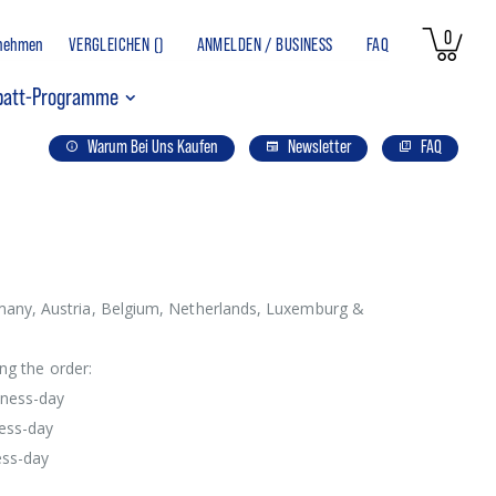
Artikel
0
rnehmen
VERGLEICHEN (
)
ANMELDEN / BUSINESS
FAQ
Ware
batt-Programme
Warum Bei Uns Kaufen
Newsletter
FAQ
any, Austria, Belgium, Netherlands, Luxemburg &
ng the order:
iness-day
ness-day
ess-day