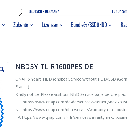
Zum
SPRACHE
DEUTSCH - GERMANY
Für Unte
Inhalt
springen
SUCHE
k
Zubehör
Lizenzen
Bundle%/SSD&HDD
Ra
NBD5Y-TL-R1600PES-DE
QNAP 5 Years NBD (onsite) Service without HDD/SSD (Germ
France)
Kindly notice: Please visit our NBD Service page before placi
DE: https://www.qnap.com/de-de/service/warranty-next-bus
NL: https://www.qnap.com/nl-nl/service/warranty-next-busi
FR: https://www.qnap.com/fr-fr/service/warranty-next-busin