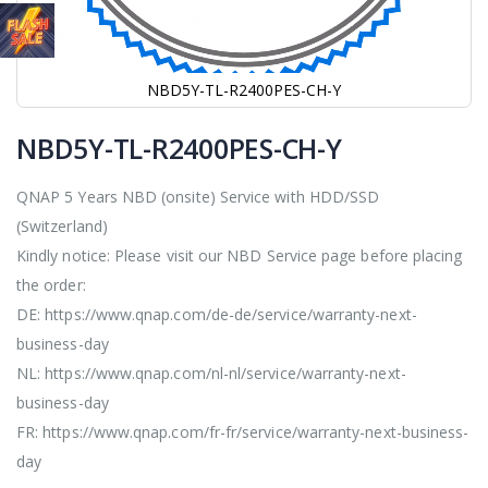
NBD5Y-TL-R2400PES-CH-Y
Zum
Anfang
NBD5Y-TL-R2400PES-CH-Y
der
Bildgalerie
QNAP 5 Years NBD (onsite) Service with HDD/SSD
springen
(Switzerland)
Kindly notice: Please visit our NBD Service page before placing
the order:
DE: https://www.qnap.com/de-de/service/warranty-next-
business-day
NL: https://www.qnap.com/nl-nl/service/warranty-next-
business-day
FR: https://www.qnap.com/fr-fr/service/warranty-next-business-
day