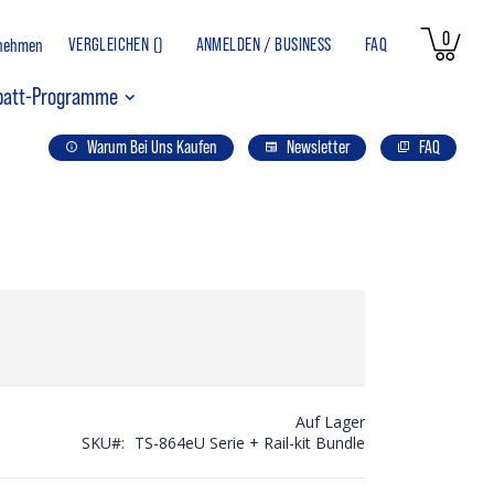
Artikel
0
VERGLEICHEN (
)
ANMELDEN / BUSINESS
FAQ
rnehmen
Ware
batt-Programme
Warum Bei Uns Kaufen
Newsletter
FAQ
Auf Lager
SKU
TS-864eU Serie + Rail-kit Bundle