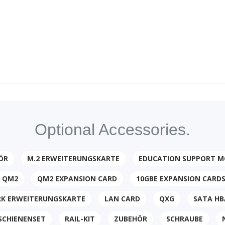
Optional Accessories.
ÖR
M.2 ERWEITERUNGSKARTE
EDUCATION SUPPORT M
QM2
QM2 EXPANSION CARD
10GBE EXPANSION CARD
K ERWEITERUNGSKARTE
LAN CARD
QXG
SATA HB
 SCHIENENSET
RAIL-KIT
ZUBEHÖR
SCHRAUBE