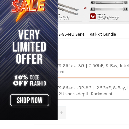
TS-864eU Serie + Rail-kit Bundle
Zum
Anfang
der
NAS
Bildgalerie
springen
QNAP TS-864eU-8G | 2.5GbE, 8-Bay, Intel
Rackmount
QNAP TS-864eU-RP-8G | 2.5GbE, 8-Bay, In
Power, 2U short-depth Rackmount