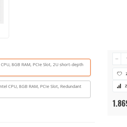
TS-
Auf
864eU
Lager
 CPU, 8GB RAM, PCIe Slot, 2U short-depth
Serie
+
Rail-
kit
Bundle
tel CPU, 8GB RAM, PCIe Slot, Redundant
1.86