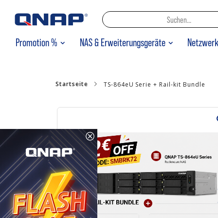
Promotion %
NAS & Erweiterungsgeräte
Netzwer
Startseite
TS-864eU Serie + Rail-kit Bundle
Zum
Ende
der
Bildgalerie
springen