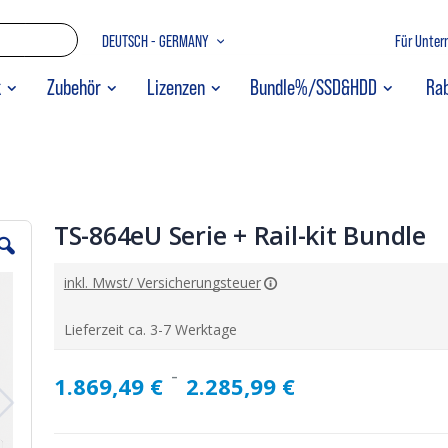
Zum
SPRACHE
DEUTSCH - GERMANY
Für Unte
Inhalt
springen
SUCHE
k
Zubehör
Lizenzen
Bundle%/SSD&HDD
Ra
TS-864eU Serie + Rail-kit Bundle
inkl. Mwst/ Versicherungsteuer
Lieferzeit ca. 3-7 Werktage
1.869,49 €
2.285,99 €