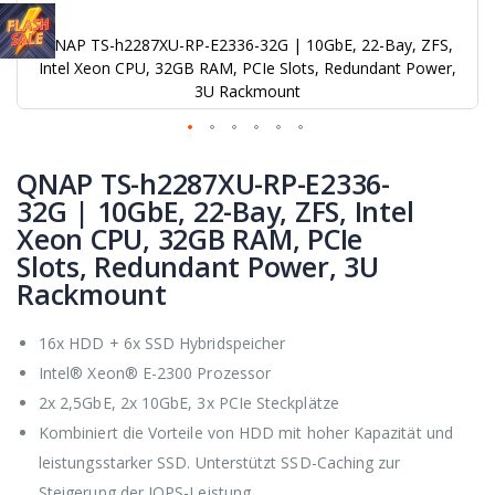
QNAP TS-h2287XU-RP-E2336-32G | 10GbE, 22-Bay, ZFS,
Intel Xeon CPU, 32GB RAM, PCIe Slots, Redundant Power,
3U Rackmount
Zum
Anfang
QNAP TS-h2287XU-RP-E2336-
der
32G | 10GbE, 22-Bay, ZFS, Intel
Bildgalerie
Xeon CPU, 32GB RAM, PCIe
springen
Slots, Redundant Power, 3U
Rackmount
16x HDD + 6x SSD Hybridspeicher
Intel® Xeon® E-2300 Prozessor
2x 2,5GbE, 2x 10GbE, 3x PCIe Steckplätze
Kombiniert die Vorteile von HDD mit hoher Kapazität und
leistungsstarker SSD. Unterstützt SSD-Caching zur
Steigerung der IOPS-Leistung.