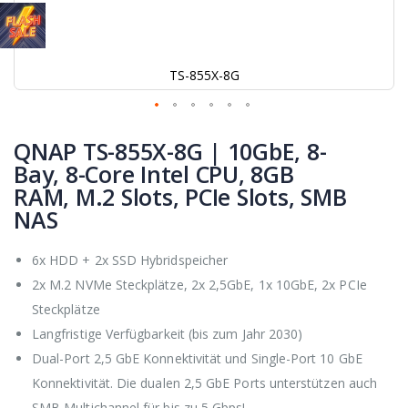
TS-855X-8G
Zum
Anfang
QNAP TS-855X-8G | 10GbE, 8-
der
Bay, 8-Core Intel CPU, 8GB
Bildgalerie
RAM, M.2 Slots, PCIe Slots, SMB
springen
NAS
6x HDD + 2x SSD Hybridspeicher
2x M.2 NVMe Steckplätze, 2x 2,5GbE, 1x 10GbE, 2x PCIe
Steckplätze
Langfristige Verfügbarkeit (bis zum Jahr 2030)
Dual-Port 2,5 GbE Konnektivität und Single-Port 10 GbE
Konnektivität. Die dualen 2,5 GbE Ports unterstützen auch
SMB Multichannel für bis zu 5 Gbps!