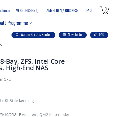
Artikel
0
rnehmen
VERGLEICHEN (
)
ANMELDEN / BUSINESS
FAQ
Ware
batt-Programme
Warum Bei Uns Kaufen
Newsletter
FAQ
AS
-Bay, ZFS, Intel Core
ts, High-End NAS
ter GPU
te KI-Bilderkennung.
2,5/5/10/25GbE Adaptern, QM2 Karten oder