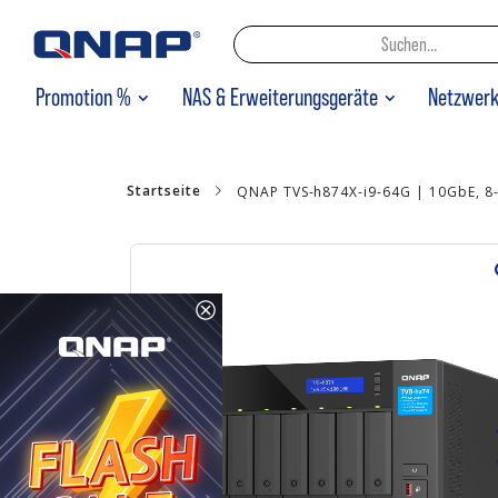
Promotion %
NAS & Erweiterungsgeräte
Netzwer
Startseite
QNAP TVS-h874X-i9-64G | 10GbE, 8-Ba
Zum
Ende
der
Bildgalerie
springen