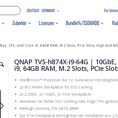
Zum
SPRACHE
DEUTSCH - GERMANY
Für Unte
Inhalt
springen
SUCHE
k
Zubehör
Lizenzen
Bundle%/SSD&HDD
Ra
y, ZFS, Intel Core i9, 64GB RAM, M.2 Slots, PCIe Slots, High-End N
QNAP TVS-h874X-i9-64G | 10GbE, 8
i9, 64GB RAM, M.2 Slots, PCIe Slo
Intel® Core™ Prozessor der 12. Generation mit integrier
2x M.2 NVMe Steckplätze für SSD Caching
2x 2,5GbE, 2x 10GbE, 2x PCIe Steckplätze
Aktivieren Sie NVMe SSD Caching oder Edge TPU-gestütz
###nigh_network_TVS-h874_d###
Die PCIe Steckplätze ermöglichen die Installation von 